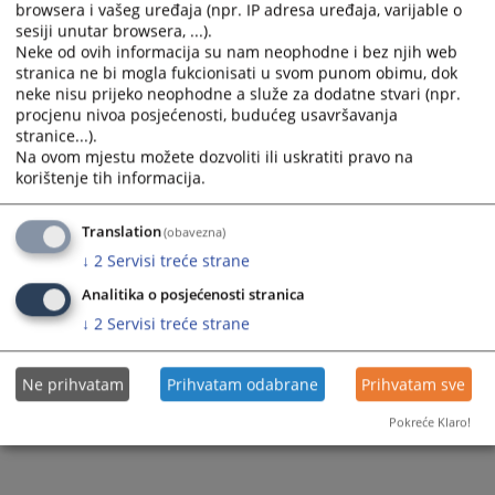
browsera i vašeg uređaja (npr. IP adresa uređaja, varijable o
sesiji unutar browsera, ...).
Prateći dokumenti
Neke od ovih informacija su nam neophodne i bez njih web
stranica ne bi mogla fukcionisati u svom punom obimu, dok
Dnevni red 255.
neke nisu prijeko neophodne a služe za dodatne stvari (npr.
procjenu nivoa posjećenosti, budućeg usavršavanja
stranice...).
Na ovom mjestu možete dozvoliti ili uskratiti pravo na
131
PREGLEDA
korištenje tih informacija.
Translation
(obavezna)
↓
2
Servisi treće strane
Analitika o posjećenosti stranica
↓
2
Servisi treće strane
Ne prihvatam
Prihvatam odabrane
Prihvatam sve
Pokreće Klaro!