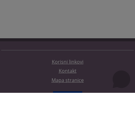
Korisni linkovi
Kontakt
Mapa stranice
Redizajn web stranice je finansirala Evropska unija. Za njen sadržaj isključivo je odgovorno
Visoko sudsko i tužilačko vijeće BiH i ona ne odražava nužno stavove Evropske unije.