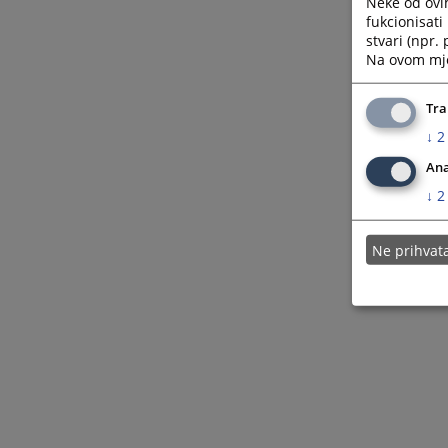
Neke od ovi
fukcionisat
stvari (npr.
Na ovom mjes
Tra
↓
2
Ana
↓
2
Ne prihva