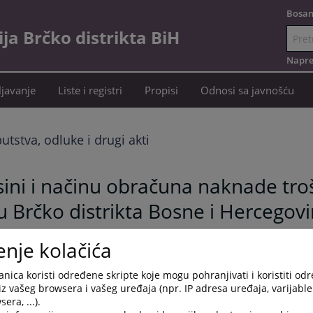
Bosan
a Brčko distrikta BiH
Idi
na
Napre
sadržaj
javanje
Liste i registri
Propisi
Odnosi sa javnošću
putstva, odluke i drugi akti
visini i načinu obračuna naknade tr
 Brčko distrikta Bosne i Hercegov
enje kolačića
nica koristi određene skripte koje mogu pohranjivati i koristiti od
iz vašeg browsera i vašeg uređaja (npr. IP adresa uređaja, varijable 
era, ...).