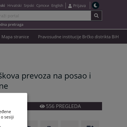
ski
Hrvatski
Srpski
Српски
English
Prijava
dna pretraga
Mapa stranice
Pravosudne institucije Brčko distrikta BiH
oškova prevoza na posao i
ine
556
PREGLEDA
ređene
o sesiji