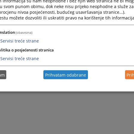
h informacija su nam neophodne i bez njih web stranica ne bi mog
i u svom punom obimu, dok neke nisu prijeko neophodne a služe z
 procjenu nivoa posjećenosti, budućeg usavršavanja stranice...).
tu možete dozvoliti ili uskratiti pravo na korištenje tih informacija
nslation
(obavezna)
Servisi treće strane
litika o posjećenosti stranica
Servisi treće strane
tam
Prihvatam odabrane
Pri