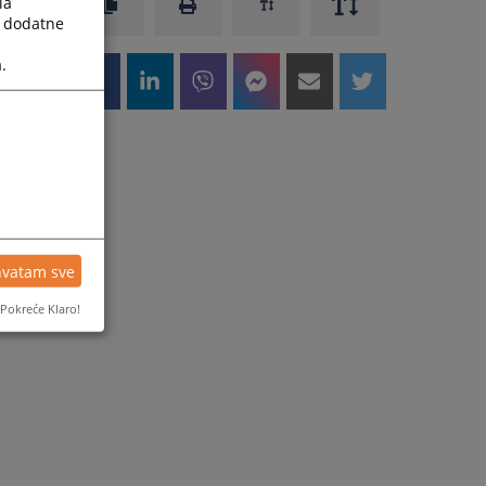
la
a dodatne
.
hvatam sve
Pokreće Klaro!