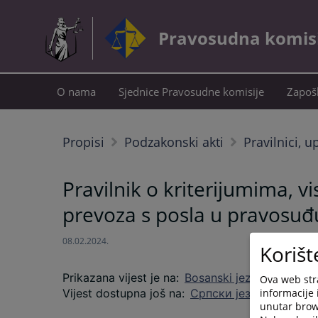
Pravosudna komisij
O nama
Sjednice Pravosudne komisije
Zapošl
Propisi
Podzakonski akti
Pravilnici, u
Pravilnik o kriterijumima, 
prevoza s posla u pravosuđu
08.02.2024.
Korišt
Prikazana vijest je na
:
Bosanski jezik
Ova web stra
informacije 
Vijest dostupna još na
:
Српски језик
unutar brows