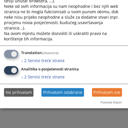
sesiji unutar browsera, ...).
101
PREGLEDA
Neke od ovih informacija su nam neophodne i bez njih web
stranica ne bi mogla fukcionisati u svom punom obimu, dok
neke nisu prijeko neophodne a služe za dodatne stvari (npr.
procjenu nivoa posjećenosti, budućeg usavršavanja
stranice...).
Na ovom mjestu možete dozvoliti ili uskratiti pravo na
korištenje tih informacija.
Translation
(obavezna)
↓
2
Servisi treće strane
Analitika o posjećenosti stranica
↓
2
Servisi treće strane
Ne prihvatam
Prihvatam odabrane
Prihvatam sve
Pokreće Klaro!