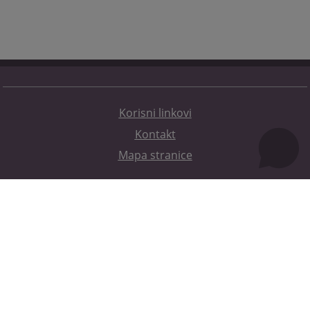
Korisni linkovi
Kontakt
Mapa stranice
Redizajn web stranice je finansirala Evropska unija. Za njen sadržaj isključivo je odgovorno
Visoko sudsko i tužilačko vijeće BiH i ona ne odražava nužno stavove Evropske unije.