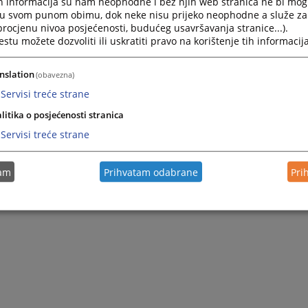
h informacija su nam neophodne i bez njih web stranica ne bi mog
i u svom punom obimu, dok neke nisu prijeko neophodne a služe z
 procjenu nivoa posjećenosti, budućeg usavršavanja stranice...).
tu možete dozvoliti ili uskratiti pravo na korištenje tih informacija
nslation
(obavezna)
Servisi treće strane
litika o posjećenosti stranica
Servisi treće strane
tam
Prihvatam odabrane
Pri