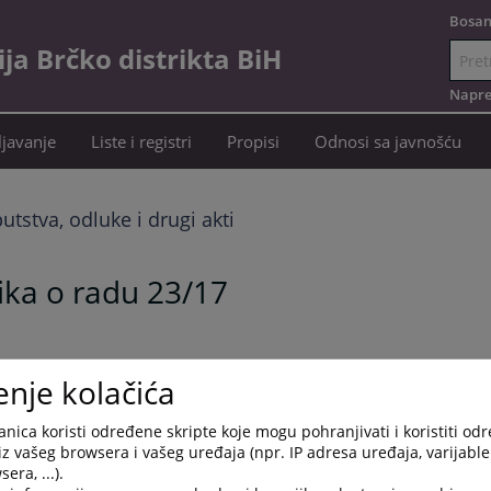
Bosan
a Brčko distrikta BiH
Idi
na
Napre
sadržaj
javanje
Liste i registri
Propisi
Odnosi sa javnošću
putstva, odluke i drugi akti
ika o radu 23/17
enje kolačića
nica koristi određene skripte koje mogu pohranjivati i koristiti od
iz vašeg browsera i vašeg uređaja (npr. IP adresa uređaja, varijable 
era, ...).