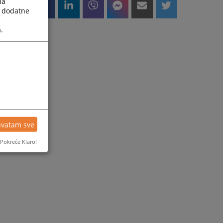
la
a dodatne
.
hvatam sve
Pokreće Klaro!