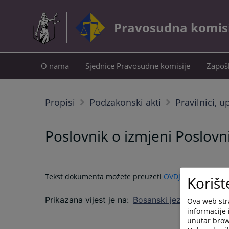
Pravosudna komisij
O nama
Sjednice Pravosudne komisije
Zapošl
Propisi
Podzakonski akti
Pravilnici, u
Poslovnik o izmjeni Poslovn
Tekst dokumenta možete preuzeti
OVDJE
.
Korišt
Prikazana vijest je na
:
Bosanski jezik
Ova web stra
informacije 
unutar brows