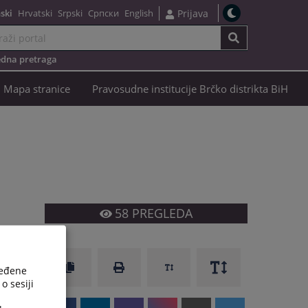
ski
Hrvatski
Srpski
Српски
English
Prijava
dna pretraga
Mapa stranice
Pravosudne institucije Brčko distrikta BiH
58
PREGLEDA
ređene
o sesiji