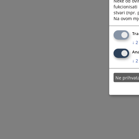
Neke od ovi
fukcionisat
stvari (npr.
Na ovom mjes
Tra
↓
2
Ana
↓
2
Ne prihva