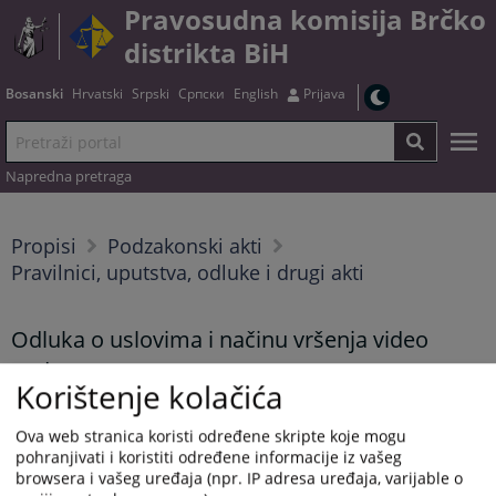
Pravosudna komisija Brčko
distrikta BiH
Bosanski
Hrvatski
Srpski
Српски
English
Prijava
Napredna pretraga
Propisi
Podzakonski akti
Pravilnici, uputstva, odluke i drugi akti
Odluka o uslovima i načinu vršenja video
nadzora
Korištenje kolačića
Ova web stranica koristi određene skripte koje mogu
Tekst odluke možete preuzeti
OVDJE
.
pohranjivati i koristiti određene informacije iz vašeg
browsera i vašeg uređaja (npr. IP adresa uređaja, varijable o
Prikazana vijest je na
:
Bosanski jezik