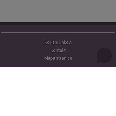
Korisni linkovi
Kontakt
Mapa stranice
Redizajn web stranice je finansirala Evropska unija. Za njen sadržaj isključivo je odgovorno
Visoko sudsko i tužilačko vijeće BiH i ona ne odražava nužno stavove Evropske unije.