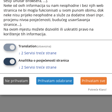
sesiji unutar browsera, ...).
85
PREGLEDA
Neke od ovih informacija su nam neophodne i bez njih web
stranica ne bi mogla fukcionisati u svom punom obimu, dok
neke nisu prijeko neophodne a služe za dodatne stvari (npr.
procjenu nivoa posjećenosti, budućeg usavršavanja
stranice...).
Na ovom mjestu možete dozvoliti ili uskratiti pravo na
korištenje tih informacija.
Translation
(obavezna)
↓
2
Servisi treće strane
Analitika o posjećenosti stranica
↓
2
Servisi treće strane
Ne prihvatam
Prihvatam odabrane
Prihvatam sve
Pokreće Klaro!