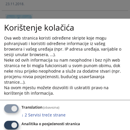
23.11.2018.
calendar
calendar
and
and
select
select
Nabavka kancelarijskog materijala
Korištenje kolačića
a
a
date.
date.
Press
Press
Ova web stranica koristi određene skripte koje mogu
Javna nabavka kancelarijskog materijala.
pohranjivati i koristiti određene informacije iz vašeg
the
the
18.09.2018.
browsera i vašeg uređaja (npr. IP adresa uređaja, varijable o
question
question
sesiji unutar browsera, ...).
mark
mark
Neke od ovih informacija su nam neophodne i bez njih web
key
key
Dodjela ugovora u postupku nabavke
stranica ne bi mogla fukcionisati u svom punom obimu, dok
to
to
motornih goriva
neke nisu prijeko neophodne a služe za dodatne stvari (npr.
get
get
procjenu nivoa posjećenosti, budućeg usavršavanja
stranice...).
the
the
U postupku...
Na ovom mjestu možete dozvoliti ili uskratiti pravo na
keyboard
keyboard
20.07.2018.
korištenje tih informacija.
shortcuts
shortcuts
for
for
Translation
changing
changing
(obavezna)
Nabavka motorih goriva
dates.
dates.
↓
2
Servisi treće strane
Analitika o posjećenosti stranica
Shodno ukazanim potrebama i planiranim sredstvima.