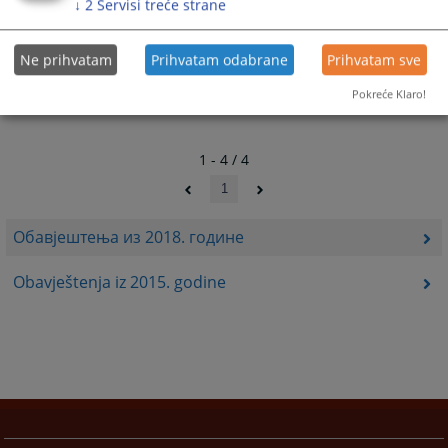
↓
2
Servisi treće strane
24.04.2018.
Ne prihvatam
Prihvatam odabrane
Prihvatam sve
Pokreće Klaro!
1 - 4 / 4
1
Обавјештења из 2018. године
Obavještenja iz 2015. godine