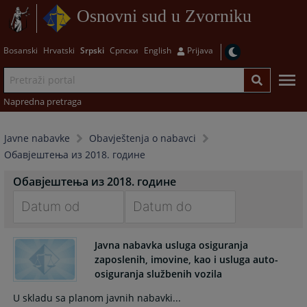
Osnovni sud u Zvorniku
Bosanski
Hrvatski
Srpski
Српски
English
Prijava
Napredna pretraga
Javne nabavke
Obavještenja o nabavci
Обавјештења из 2018. године
Обавјештења из 2018. године
Navigate
Navigate
forward
forward
Javna nabavka usluga osiguranja
zaposlenih, imovine, kao i usluga auto-
to
to
osiguranja službenih vozila
interact
interact
with
with
U skladu sa planom javnih nabavki...
the
the