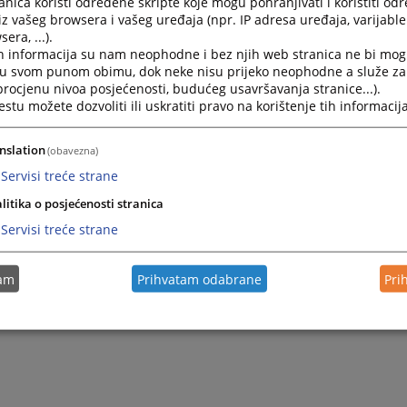
nica koristi određene skripte koje mogu pohranjivati i koristiti od
:
slobodan.stevanovic@pravosudje.ba
iz vašeg browsera i vašeg uređaja (npr. IP adresa uređaja, varijable 
era, ...).
m prijema pismena uposlenik suda dužan je da stranci izda 
h informacija su nam neophodne i bez njih web stranica ne bi mog
u.
i u svom punom obimu, dok neke nisu prijeko neophodne a služe z
 procjenu nivoa posjećenosti, budućeg usavršavanja stranice...).
m predaje dokumenta potrebno je platiti propisanu sudsku 
tu možete dozvoliti ili uskratiti pravo na korištenje tih informacija
nslation
(obavezna)
Servisi treće strane
litika o posjećenosti stranica
Servisi treće strane
tam
Prihvatam odabrane
Pri