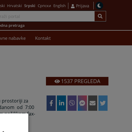
ski
Hrvatski
Srpski
Српски
English
Prijava
dna pretraga
avne nabavke
Kontakt
1537
PREGLEDA
prostoriji za
m danom od 7:00
om pošiljkom,fax-