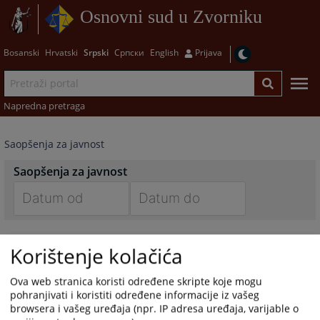
Osnovni sud u Zvorniku
Bosanski
Hrvatski
Srpski
Српски
English
Prijava
Napredna pretraga
Saopšenja za javnost
Saopšenja za javnost
Navigate
Navigate
forward
forward
Korištenje kolačića
to
to
interact
interact
Ova web stranica koristi određene skripte koje mogu
with
with
pohranjivati i koristiti određene informacije iz vašeg
the
the
browsera i vašeg uređaja (npr. IP adresa uređaja, varijable o
calendar
calendar