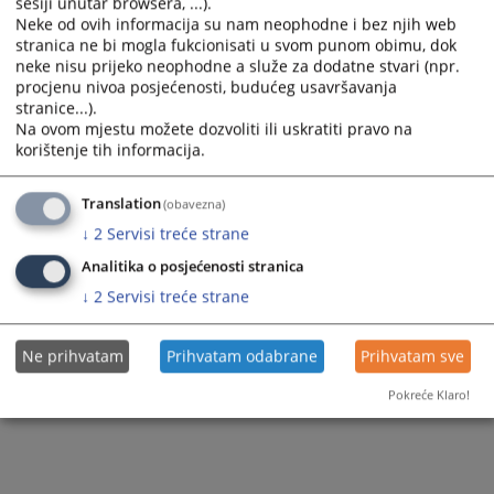
sesiji unutar browsera, ...).
and
and
Neke od ovih informacija su nam neophodne i bez njih web
select
select
stranica ne bi mogla fukcionisati u svom punom obimu, dok
a
a
neke nisu prijeko neophodne a služe za dodatne stvari (npr.
procjenu nivoa posjećenosti, budućeg usavršavanja
date.
date.
stranice...).
Press
Press
Na ovom mjestu možete dozvoliti ili uskratiti pravo na
the
the
Trenutno nema vijesti
korištenje tih informacija.
question
question
mark
mark
Translation
(obavezna)
key
key
↓
2
Servisi treće strane
to
to
get
get
Analitika o posjećenosti stranica
the
the
↓
2
Servisi treće strane
keyboard
keyboard
shortcuts
shortcuts
Ne prihvatam
Prihvatam odabrane
Prihvatam sve
for
for
changing
changing
Pokreće Klaro!
dates.
dates.