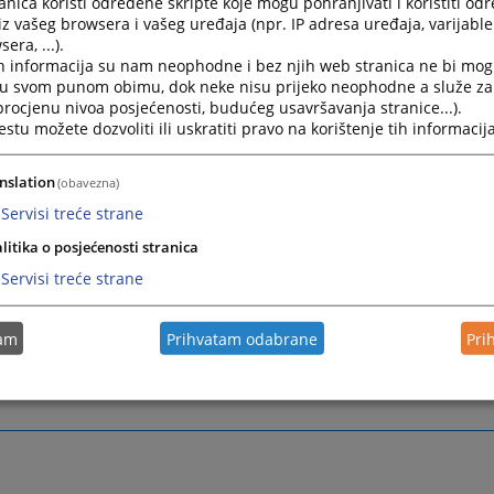
jski podržavaju Švajcarska ambasada, Švedska Agencija za m
nica koristi određene skripte koje mogu pohranjivati i koristiti od
iz vašeg browsera i vašeg uređaja (npr. IP adresa uređaja, varijable 
u saradnju (Sida) i UNICEF BiH.
era, ...).
 aktivnosti projekta jeste izrada vodiča za djecu, mlade i rodite
h informacija su nam neophodne i bez njih web stranica ne bi mog
i u svom punom obimu, dok neke nisu prijeko neophodne a služe z
 i dostupnim uslugama za djecu svjedoke u toku krivičnog post
 procjenu nivoa posjećenosti, budućeg usavršavanja stranice...).
 o prvim vodičima takve vrste u BiH koji su usklađeni sa Zakonom
tu možete dozvoliti ili uskratiti pravo na korištenje tih informacija
nju sa djecom i maloljetnicima u krivičnom postupka, koji na pr
 ulogu i prava svjedoka u krivičnim postupcima gdje se pojavljuj
nslation
(obavezna)
Servisi treće strane
litika o posjećenosti stranica
otivni materijali
Servisi treće strane
no nemamo objavljenih promotivnih materijala.
tam
Prihvatam odabrane
Pri