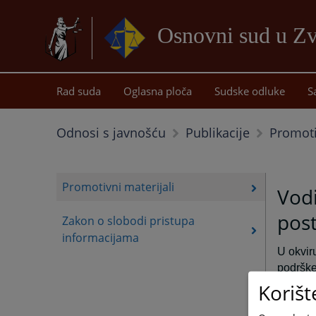
Osnovni sud u Z
Rad suda
Oglasna ploča
Sudske odluke
S
Promoti
Odnosi s javnošću
Publikacije
Promotivni materijali
Vodi
pos
Zakon o slobodi pristupa
informacijama
U okvir
podrške
tužilač
Korišt
Društvo