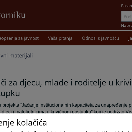
Bosan
vorniku
Idi
na
Napre
sadržaj
aopšenja za javnost
Vaša pitanja
Odnosi s javnošću
J
vni materijali
či za djecu, mlade i roditelje u kri
tupku
u projekta “Jačanje institucionalnih kapaciteta za unapređenje p
 djeci i maloljetnicima u krivičnom postupku” koji je podržao Vis
ki savjet BiH, a implementira ga Društvo Psihologa RS, Društvo
enje kolačića
 psihologa BD u okviru sveobuhvatnijeg programa “Pravda za sv