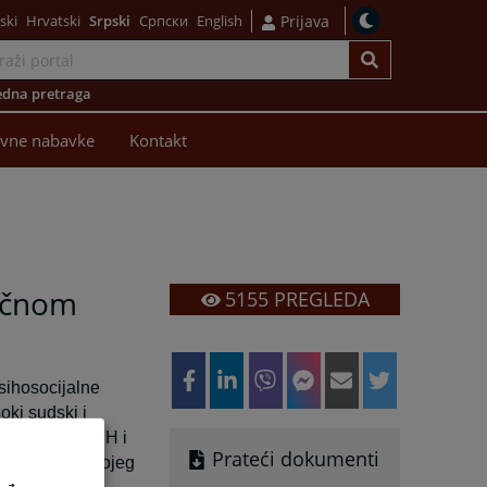
ski
Hrvatski
Srpski
Српски
English
Prijava
dna pretraga
avne nabavke
Kontakt
vičnom
5155
PREGLEDA
sihosocijalne
oki sudski i
 Psihologa FBiH i
Prateći dokumenti
ako dijete” kojeg