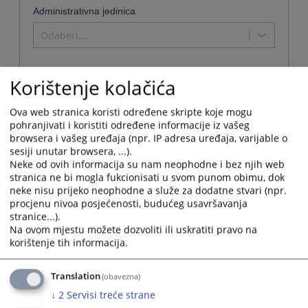
Administrativna jedinica
Odaberi...
Korištenje kolačića
Naziv
Ova web stranica koristi određene skripte koje mogu
Osnovni sud u Zvorniku
pohranjivati i koristiti određene informacije iz vašeg
browsera i vašeg uređaja (npr. IP adresa uređaja, varijable o
Naziv institucije:
Osnovni sud u Zvorniku
sesiji unutar browsera, ...).
Adresa:
Svetog Save 122, 75400 Zvornik
Neke od ovih informacija su nam neophodne i bez njih web
stranica ne bi mogla fukcionisati u svom punom obimu, dok
Telefon:
056 210 398 i 056 213 108 - Centrala
neke nisu prijeko neophodne a služe za dodatne stvari (npr.
Telefaks:
056 211 667
procjenu nivoa posjećenosti, budućeg usavršavanja
Adresa elektronske pošte:
ossud-zvornik@pravosudje.ba
stranice...).
Web stranica:
https://ossud-zvornik.pravosudje.ba
Na ovom mjestu možete dozvoliti ili uskratiti pravo na
Radno vrijeme:
07:00 - 15:00
korištenje tih informacija.
Predsjednik:
Slavica Tadić
U Osnovnom sudu u Zvorniku građani, pored ostvarivanja svoji
Translation
(obavezna)
prava u krivičnom, građanskom, vanparničnom, ostavinskom,
Potvrde
izvršnom i prekršajnom postupku, ostvaruju i svoja prava u
↓
2
Servisi treće strane
koje se
Zemljišno-knjižnoj kancelariji. Također, preko pisarnice suda
mogu
ostvaruju prava na: -Ovjeru ugovora i drugih isprava; -Ovjeru