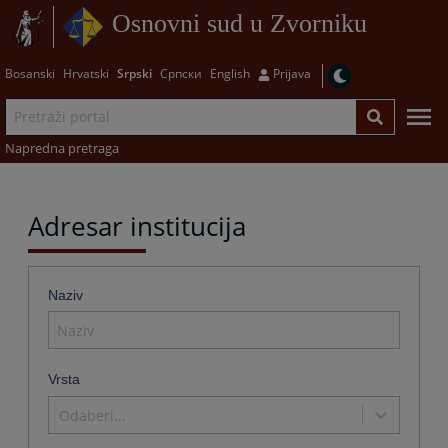
Osnovni sud u Zvorniku
Bosanski
Hrvatski
Srpski
Српски
English
Prijava
Napredna pretraga
Adresar institucija
Naziv
Vrsta
Odaberi...