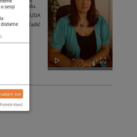
ređene
ikasnosti u radu.
o sesiji
REDSJEDNIK SUDA
la
a dodatne
Slavica Tadić
.
hvatam sve
Pokreće Klaro!