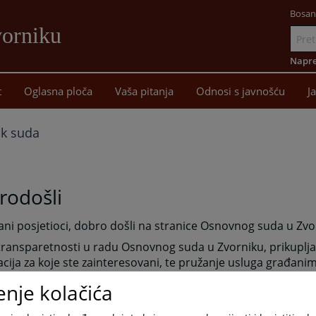
Bosan
vorniku
Idi
na
Napre
sadržaj
t
Oglasna ploča
Vaša pitanja
Odnosi s javnošću
J
ik suda
rodošli
ni posjetioci, dobro došli na stranice Osnovnog suda u Zvo
 transparetnosti u radu Osnovnog suda u Zvorniku, prikuplj
cija za koje ste zainteresovani, te pružanje usluga građani
želimo da Vam predstavimo rad ovog suda.
enje kolačića
 imate primedbi, sugestija i pohvala za postupanje iz nadl
Zvorniku ovim putem možete nam dostavljati Vaša mišljenja