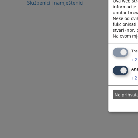
Ova web stra
Službenici i namještenici
sud pos
informacije 
unutar brows
Neke od ovi
fukcionisat
stvari (npr.
Na ovom mjes
Tra
↓
2
Ana
↓
2
Ne prihva