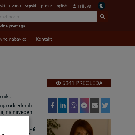
ski
Hrvatski
Srpski
Српски
English
Prijava
dna pretraga
avne nabavke
Kontakt
5941
PREGLEDA
rniku!
anja određenih
ma, na navedeni
ežnosti Osnovnog
 kojim će ovaj