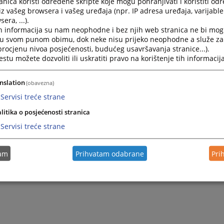
nica koristi određene skripte koje mogu pohranjivati i koristiti od
vetiti neophodnu pažnju, a sve u cilju poboljšanja i bolje ef
iz vašeg browsera i vašeg uređaja (npr. IP adresa uređaja, varijable 
era, ...).
P
h informacija su nam neophodne i bez njih web stranica ne bi mog
i u svom punom obimu, dok neke nisu prijeko neophodne a služe z
 procjenu nivoa posjećenosti, budućeg usavršavanja stranice...).
tu možete dozvoliti ili uskratiti pravo na korištenje tih informacija
nslation
(obavezna)
Servisi treće strane
litika o posjećenosti stranica
Servisi treće strane
tam
Prihvatam odabrane
Pri