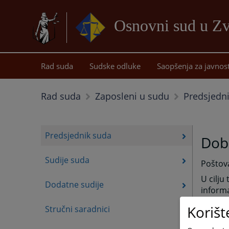
Osnovni sud u Z
Rad suda
Sudske odluke
Saopšenja za javnos
Predsjedn
Rad suda
Zaposleni u sudu
Predsjednik suda
Dob
Sudije suda
Poštova
U cilju
Dodatne sudije
informa
način 
Korišt
Stručni saradnici
Ukoliko
suda u 