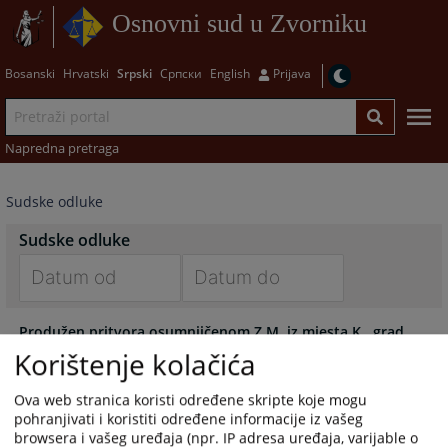
Osnovni sud u Zvorniku
Bosanski
Hrvatski
Srpski
Српски
English
Prijava
Napredna pretraga
Sudske odluke
Sudske odluke
Navigate
Navigate
Produžen pritvora osumnjičenom Z.M. iz mjesta K., grad
forward
forward
Zvornik
to
to
Korištenje kolačića
04.06.2026.
interact
interact
with
with
Ova web stranica koristi određene skripte koje mogu
Osuđen D.M. iz Zvornika zbog oštećenja tuđe stvari
pohranjivati i koristiti određene informacije iz vašeg
the
the
08.05.2026.
browsera i vašeg uređaja (npr. IP adresa uređaja, varijable o
calendar
calendar