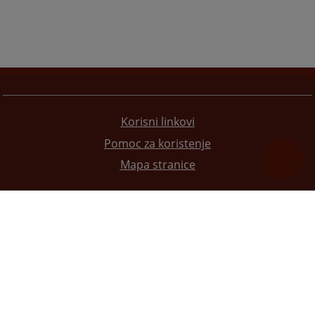
Korisni linkovi
Pomoc za koristenje
Mapa stranice
Redizajn web stranice je finansirala Evropska unija. Za njen sadržaj isključivo je odgovorno
Visoko sudsko i tužilačko vijeće BiH i ona ne odražava nužno stavove Evropske unije.