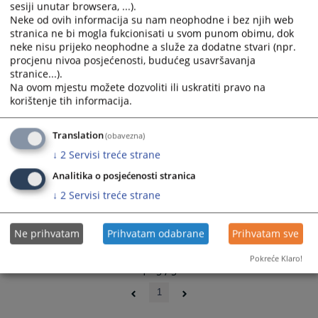
sesiji unutar browsera, ...).
and
and
Neke od ovih informacija su nam neophodne i bez njih web
Pravosnažna presuda, zbog krivičnog djela – Nedozvoljena
select
select
stranica ne bi mogla fukcionisati u svom punom obimu, dok
proizvodnja i promet oružja ili eksplozivnih materija
a
a
neke nisu prijeko neophodne a služe za dodatne stvari (npr.
07.05.2026.
date.
date.
procjenu nivoa posjećenosti, budućeg usavršavanja
Press
Press
stranice...).
Određen pritvor osumnjičenom Z.M. iz mjesta K., grad
Na ovom mjestu možete dozvoliti ili uskratiti pravo na
the
the
korištenje tih informacija.
Zvornik
question
question
04.05.2026.
mark
mark
key
key
Translation
(obavezna)
Potvrđena osuđujuća presuda
to
to
↓
2
Servisi treće strane
20.03.2026.
get
get
Analitika o posjećenosti stranica
the
the
↓
2
Servisi treće strane
keyboard
keyboard
shortcuts
shortcuts
for
for
Ne prihvatam
Prihvatam odabrane
Prihvatam sve
changing
changing
Pokreće Klaro!
dates.
dates.
1 - 5 / 5
1