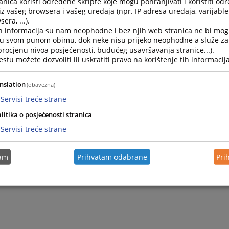
nica koristi određene skripte koje mogu pohranjivati i koristiti od
iz vašeg browsera i vašeg uređaja (npr. IP adresa uređaja, varijable 
era, ...).
h informacija su nam neophodne i bez njih web stranica ne bi mog
i u svom punom obimu, dok neke nisu prijeko neophodne a služe z
 procjenu nivoa posjećenosti, budućeg usavršavanja stranice...).
tu možete dozvoliti ili uskratiti pravo na korištenje tih informacija
nslation
(obavezna)
Servisi treće strane
litika o posjećenosti stranica
Servisi treće strane
tam
Prihvatam odabrane
Pri