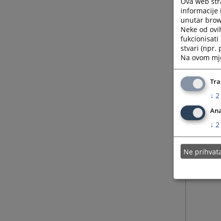
Ova web stra
informacije 
unutar brows
Neke od ovi
fukcionisat
stvari (npr.
Na ovom mjes
Tra
↓
2
Ana
↓
2
Ne prihva