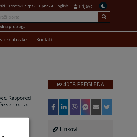
ski
Hrvatski
Srpski
Српски
English
Prijava
dna pretraga
avne nabavke
Kontakt
4058
PREGLEDA
sec. Raspored
ože se preuzeti
Linkovi