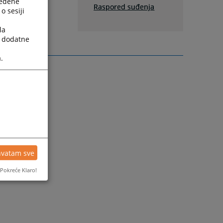
ređene
Raspored suđenja
o sesiji
la
a dodatne
.
hvatam sve
Pokreće Klaro!