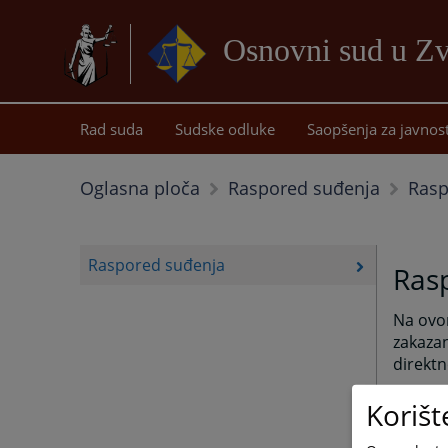
Osnovni sud u Z
Rad suda
Sudske odluke
Saopšenja za javnos
Rasp
Oglasna ploča
Raspored suđenja
Raspored suđenja
Ras
Na ovo
zakazan
direktn
Korišt