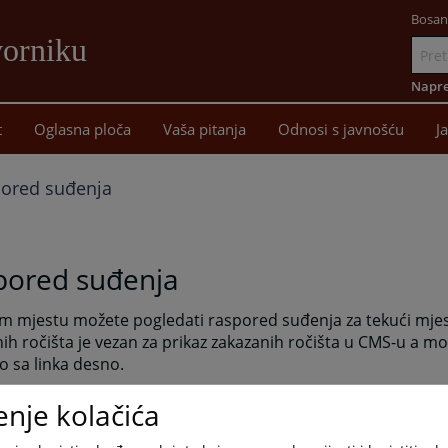
Bosan
vorniku
Idi
na
Napre
sadržaj
t
Oglasna ploča
Vaša pitanja
Odnosi s javnošću
J
ored suđenja
pored suđenja
m mjestu možete pogledati raspored suđenja za tekući mje
ih ročišta je vezan za prikaz zakazanih ročišta u CMS-u a m
o sa linka desno.
enje kolačića