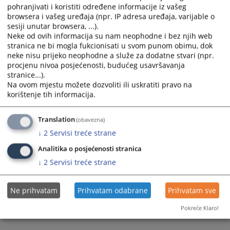
pohranjivati i koristiti određene informacije iz vašeg
browsera i vašeg uređaja (npr. IP adresa uređaja, varijable o
sesiji unutar browsera, ...).
Neke od ovih informacija su nam neophodne i bez njih web
stranica ne bi mogla fukcionisati u svom punom obimu, dok
neke nisu prijeko neophodne a služe za dodatne stvari (npr.
Trenutno nema vijesti
procjenu nivoa posjećenosti, budućeg usavršavanja
stranice...).
Na ovom mjestu možete dozvoliti ili uskratiti pravo na
korištenje tih informacija.
Translation
(obavezna)
↓
2
Servisi treće strane
Analitika o posjećenosti stranica
↓
2
Servisi treće strane
Ne prihvatam
Prihvatam odabrane
Prihvatam sve
Pokreće Klaro!