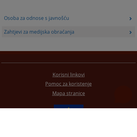
Osoba za odnose s javnošću
Zahtjevi za medijska obraćanja
Korisni linkovi
Pomoc za koristenje
Mapa stranice
Redizajn web stranice je finansirala Evropska unija. Za njen sadržaj isključivo je odgovorno
Visoko sudsko i tužilačko vijeće BiH i ona ne odražava nužno stavove Evropske unije.