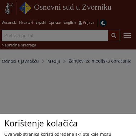
Osnovni sud u Zvorniku
Bosanski
Hrvatski
Srpski
Српски
English
Prijava
Napredna pretraga
Zahtjevi za medijska obraćanja
Odnosi s javnošću
Mediji
Korištenje kolačića
Ova web stranica koristi određene skripte koje mogu