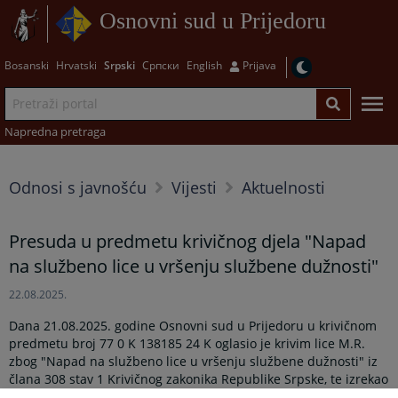
Osnovni sud u Prijedoru
Bosanski
Hrvatski
Srpski
Српски
English
Prijava
Napredna pretraga
Odnosi s javnošću
Vijesti
Aktuelnosti
Presuda u predmetu krivičnog djela "Napad
na službeno lice u vršenju službene dužnosti"
22.08.2025.
Dana 21.08.2025. godine Osnovni sud u Prijedoru u krivičnom
predmetu broj 77 0 K 138185 24 K oglasio je krivim lice M.R.
zbog "Napad na službeno lice u vršenju službene dužnosti" iz
člana 308 stav 1 Krivičnog zakonika Republike Srpske, te izrekao
novčanu kaznu u iznosu od 3.000,00 KM