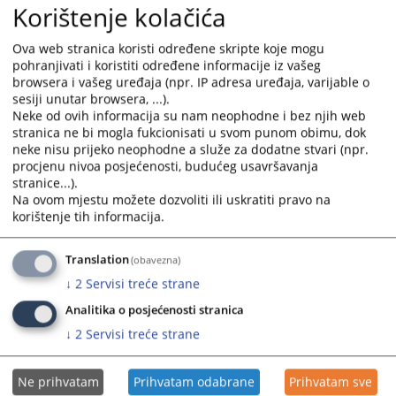
Korištenje kolačića
(trihiljadekonvertibilnihmaraka) koju je optuženi dužan platiti u
roku od 30 (trideset) dana od dana pravosnažnosti presude.
Ova web stranica koristi određene skripte koje mogu
pohranjivati i koristiti određene informacije iz vašeg
Na osnovu čl. 99 st. 1 Zakona o krivičnom postupku Republike
browsera i vašeg uređaja (npr. IP adresa uređaja, varijable o
Srpske u vezi sa čl. 96 Zakona o krivičnom postupku Republike
sesiji unutar browsera, ...).
Srpske, optuženi je dužan platiti troškove postupka na ime
Neke od ovih informacija su nam neophodne i bez njih web
sudskog paušala iznos od 400,00 KM
stranica ne bi mogla fukcionisati u svom punom obimu, dok
(četiristokonvertibilnihmaraka), te na ime medicinskog
neke nisu prijeko neophodne a služe za dodatne stvari (npr.
vještačenja iznos od 150,00 KM
procjenu nivoa posjećenosti, budućeg usavršavanja
(stotinupedesetkonvertibilnihmaraka), sve u roku od 30
stranice...).
(trideset) dana po pravosnažnosti presude.
Na ovom mjestu možete dozvoliti ili uskratiti pravo na
korištenje tih informacija.
Napomena: presuda nije pravosnažna
Prikazana vijest je na
:
Srpski jezik
Translation
(obavezna)
470
PREGLEDA
↓
2
Servisi treće strane
Analitika o posjećenosti stranica
↓
2
Servisi treće strane
Ne prihvatam
Prihvatam odabrane
Prihvatam sve