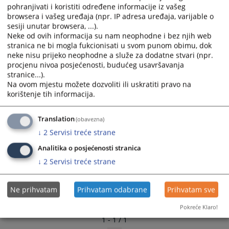
pohranjivati i koristiti određene informacije iz vašeg
browsera i vašeg uređaja (npr. IP adresa uređaja, varijable o
sesiji unutar browsera, ...).
Neke od ovih informacija su nam neophodne i bez njih web
stranica ne bi mogla fukcionisati u svom punom obimu, dok
neke nisu prijeko neophodne a služe za dodatne stvari (npr.
procjenu nivoa posjećenosti, budućeg usavršavanja
stranice...).
Na ovom mjestu možete dozvoliti ili uskratiti pravo na
korištenje tih informacija.
Translation
(obavezna)
↓
2
Servisi treće strane
Analitika o posjećenosti stranica
↓
2
Servisi treće strane
Ne prihvatam
Prihvatam odabrane
Prihvatam sve
Pokreće Klaro!
1 - 1 / 1