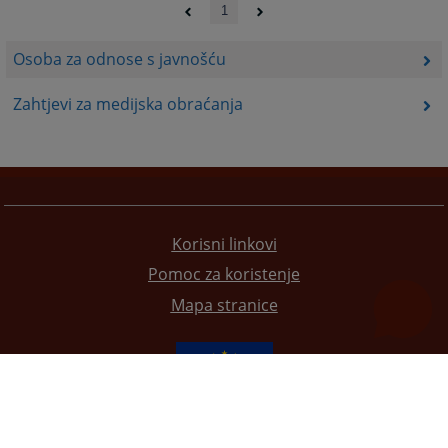
1
Osoba za odnose s javnošću
Zahtjevi za medijska obraćanja
Korisni linkovi
Pomoc za koristenje
Mapa stranice
Redizajn web stranice je finansirala Evropska unija. Za njen sadržaj isključivo je odgovorno
Visoko sudsko i tužilačko vijeće BiH i ona ne odražava nužno stavove Evropske unije.