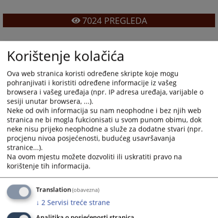
7024
PREGLEDA
Korištenje kolačića
Ova web stranica koristi određene skripte koje mogu
pohranjivati i koristiti određene informacije iz vašeg
browsera i vašeg uređaja (npr. IP adresa uređaja, varijable o
sesiji unutar browsera, ...).
Neke od ovih informacija su nam neophodne i bez njih web
stranica ne bi mogla fukcionisati u svom punom obimu, dok
neke nisu prijeko neophodne a služe za dodatne stvari (npr.
procjenu nivoa posjećenosti, budućeg usavršavanja
stranice...).
Na ovom mjestu možete dozvoliti ili uskratiti pravo na
korištenje tih informacija.
Translation
(obavezna)
↓
2
Servisi treće strane
Analitika o posjećenosti stranica