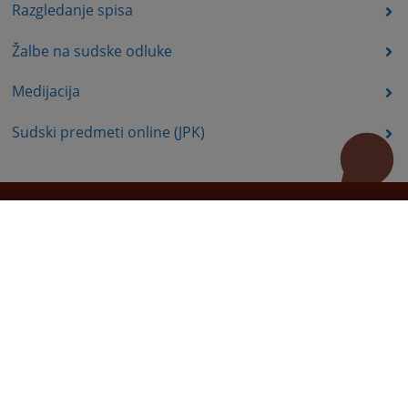
Razgledanje spisa
Žalbe na sudske odluke
Medijacija
Sudski predmeti online (JPK)
Korisni linkovi
Pomoc za koristenje
Mapa stranice