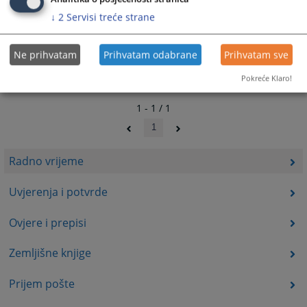
↓
2
Servisi treće strane
Ne prihvatam
Prihvatam odabrane
Prihvatam sve
Pokreće Klaro!
1 - 1 / 1
1
Radno vrijeme
Uvjerenja i potvrde
Ovjere i prepisi
Zemljišne knjige
Prijem pošte