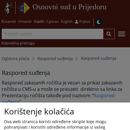
Osnovni sud u Prijedoru
Bosanski
Hrvatski
Srpski
Српски
English
Prijava
Napredna pretraga
Raspored suđenja
Oglasna ploča
Raspored suđenja
Raspored suđenja
Raspored zakazanih ročišta je vezan za prikaz zakazanih
ročišta u CMS-u a može se preuzeti direktno sa linka za
Prezentaciju ročišta takođe pod nazivom "
Raspored
suđenja
".
Korištenje kolačića
Ova web stranica koristi određene skripte koje mogu
5989
PREGLEDA
pohranjivati i koristiti određene informacije iz vašeg