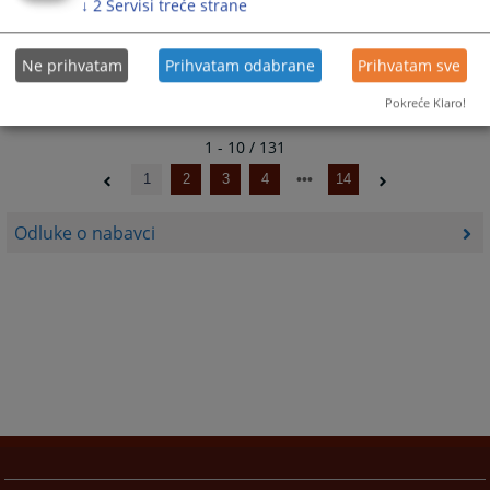
31.12.2025.
↓
2
Servisi treće strane
Odluka o dodjeli ugovora - internet
Ne prihvatam
Prihvatam odabrane
Prihvatam sve
26.12.2025.
Pokreće Klaro!
1 - 10 / 131
1
2
3
4
14
Odluke o nabavci