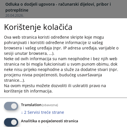
Odluka o dodjeli ugovora - računarski dijelovi, pribor i
and
and
potrepštine
select
select
20.04.2026.
a
a
date.
date.
Korištenje kolačića
Odluka o dodjeli ugovora - kompjuterske konfiguracije
Press
Press
20.04.2026.
the
the
Ova web stranica koristi određene skripte koje mogu
question
question
pohranjivati i koristiti određene informacije iz vašeg
Odluka o dodjeli ugovora - toneri
browsera i vašeg uređaja (npr. IP adresa uređaja, varijable o
mark
mark
11.03.2026.
sesiji unutar browsera, ...).
key
key
Neke od ovih informacija su nam neophodne i bez njih web
to
to
stranica ne bi mogla fukcionisati u svom punom obimu, dok
Odluka o dodjeli ugovora - punjenje tonera
get
get
neke nisu prijeko neophodne a služe za dodatne stvari (npr.
11.03.2026.
the
the
procjenu nivoa posjećenosti, budućeg usavršavanja
keyboard
keyboard
stranice...).
Odluka o dodjeli ugovora - papir za štampače i kopir aparat
Na ovom mjestu možete dozvoliti ili uskratiti pravo na
shortcuts
shortcuts
17.02.2026.
korištenje tih informacija.
for
for
changing
changing
Odluka o dodjeli ugovora - komunalne usluge
dates.
dates.
Translation
(obavezna)
31.12.2025.
↓
2
Servisi treće strane
Analitika o posjećenosti stranica
Odluka o dodjeli ugovora - gorivo