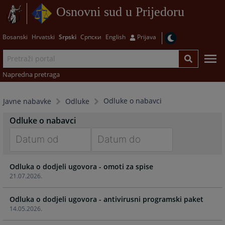
Osnovni sud u Prijedoru
Bosanski
Hrvatski
Srpski
Српски
English
Prijava
Napredna pretraga
Odluke o nabavci
Javne nabavke
Odluke
Odluke o nabavci
Navigate
Navigate
Odluka o dodjeli ugovora - omoti za spise
forward
forward
21.07.2026.
to
to
interact
interact
Odluka o dodjeli ugovora - antivirusni programski paket
with
with
14.05.2026.
the
the
calendar
calendar