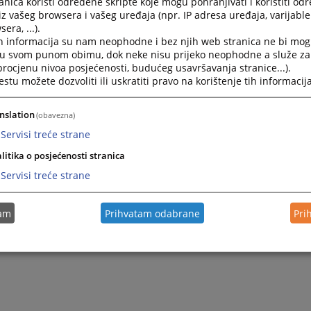
nica koristi određene skripte koje mogu pohranjivati i koristiti od
govarajuću obavezu da objave informacije, i
iz vašeg browsera i vašeg uređaja (npr. IP adresa uređaja, varijable 
omogući svakom fizičkom licu da zatraži izmjenu i da daje 
era, ...).
čne informacije pod kontrolom javnog organa.
h informacija su nam neophodne i bez njih web stranica ne bi mog
m zakonom se olakšava i promoviše, u najvećoj mjeri, i bez
i u svom punom obimu, dok neke nisu prijeko neophodne a služe z
 procjenu nivoa posjećenosti, budućeg usavršavanja stranice...).
avljivanje informacija koje se nalaze pod kontrolom javnog
tu možete dozvoliti ili uskratiti pravo na korištenje tih informacija
nižoj prihvatljivoj cijeni.
nslation
(obavezna)
Servisi treće strane
litika o posjećenosti stranica
Servisi treće strane
tam
Prihvatam odabrane
Pri