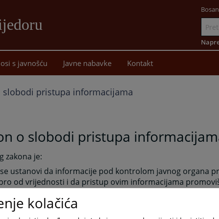
Bosan
ijedoru
Idi
na
Napre
sadržaj
osi s javnošću
Javne nabavke
Kontakt
 slobodi pristupa informacijama
n o slobodi pristupa informacijam
og zakona je:
 se ustanovi da informacije pod kontrolom javnog organa pr
bro od vrijednosti i da pristup ovim informacijama promovi
ansparentnost i odgovornost tih javnih organa,
enje kolačića
se ustanovi da svako lice ima pravo pristupa ovim informac
ućoj mjeri u skladu sa javnim interesom te da javni organi