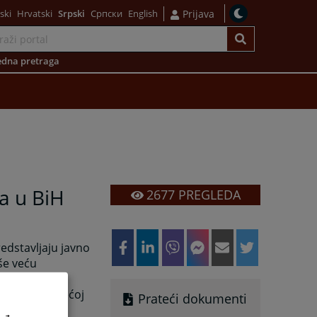
ski
Hrvatski
Srpski
Српски
English
Prijava
dna pretraga
a u BiH
2677
PREGLEDA
edstavljaju javno
še veću
ijama u najvećoj
Prateći dokumenti
 imaju