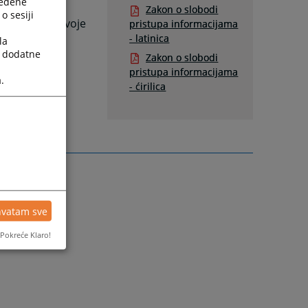
ređene
Zakon o slobodi
o sesiji
komentar na svoje
pristupa informacijama
- latinica
la
 odlaganja
a dodatne
Zakon o slobodi
 organa, po
pristupa informacijama
.
- ćirilica
hvatam sve
Pokreće Klaro!