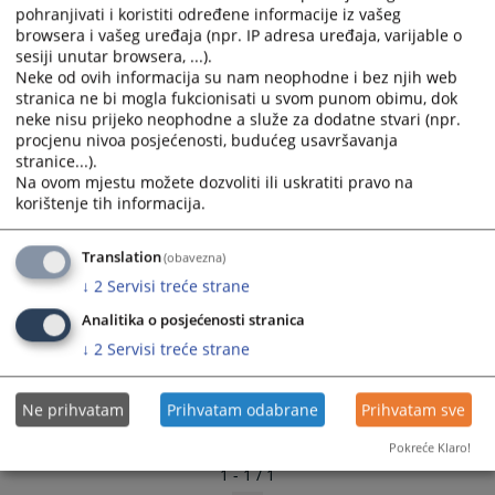
pohranjivati i koristiti određene informacije iz vašeg
browsera i vašeg uređaja (npr. IP adresa uređaja, varijable o
sesiji unutar browsera, ...).
Neke od ovih informacija su nam neophodne i bez njih web
stranica ne bi mogla fukcionisati u svom punom obimu, dok
neke nisu prijeko neophodne a služe za dodatne stvari (npr.
procjenu nivoa posjećenosti, budućeg usavršavanja
stranice...).
Na ovom mjestu možete dozvoliti ili uskratiti pravo na
korištenje tih informacija.
Translation
(obavezna)
↓
2
Servisi treće strane
Analitika o posjećenosti stranica
↓
2
Servisi treće strane
Ne prihvatam
Prihvatam odabrane
Prihvatam sve
Pokreće Klaro!
1 - 1 / 1