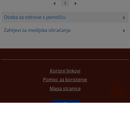
1
Osoba za odnose s javnošću
Zahtjevi za medijska obraćanja
Korisni linkovi
Pomoc za koristenje
Mapa stranice
Redizajn web stranice je finansirala Evropska unija. Za njen sadržaj isključivo je odgovorno
Visoko sudsko i tužilačko vijeće BiH i ona ne odražava nužno stavove Evropske unije.