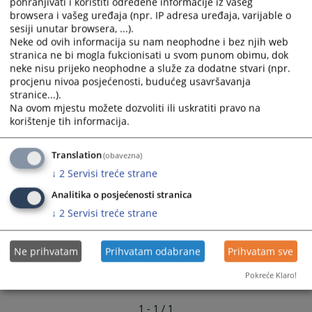
pohranjivati i koristiti određene informacije iz vašeg
calendar
calendar
browsera i vašeg uređaja (npr. IP adresa uređaja, varijable o
sesiji unutar browsera, ...).
and
and
Neke od ovih informacija su nam neophodne i bez njih web
select
select
stranica ne bi mogla fukcionisati u svom punom obimu, dok
a
a
neke nisu prijeko neophodne a služe za dodatne stvari (npr.
date.
date.
procjenu nivoa posjećenosti, budućeg usavršavanja
Press
Press
stranice...).
the
the
Na ovom mjestu možete dozvoliti ili uskratiti pravo na
question
question
korištenje tih informacija.
mark
mark
key
key
Translation
(obavezna)
to
to
↓
2
Servisi treće strane
get
get
Analitika o posjećenosti stranica
the
the
keyboard
keyboard
↓
2
Servisi treće strane
shortcuts
shortcuts
for
for
Ne prihvatam
Prihvatam odabrane
Prihvatam sve
changing
changing
dates.
dates.
Pokreće Klaro!
1 - 1 / 1