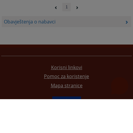
1
Obavještenja o nabavci
Korisni linkovi
Pomoc za koristenje
Mapa stranice
Redizajn web stranice je finansirala Evropska unija. Za njen sadržaj isključivo je odgovorno
Visoko sudsko i tužilačko vijeće BiH i ona ne odražava nužno stavove Evropske unije.