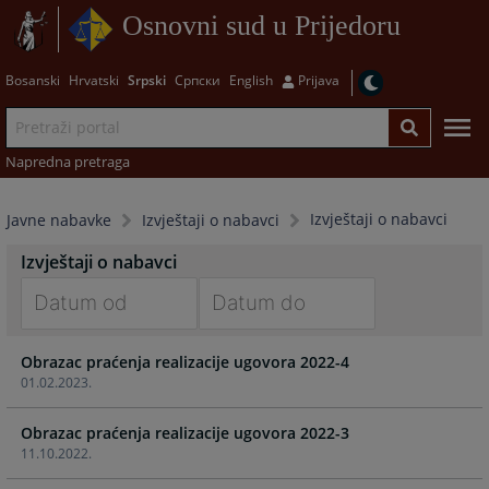
Osnovni sud u Prijedoru
Bosanski
Hrvatski
Srpski
Српски
English
Prijava
Napredna pretraga
Izvještaji o nabavci
Javne nabavke
Izvještaji o nabavci
Izvještaji o nabavci
Navigate
Navigate
Obrazac praćenja realizacije ugovora 2022-4
forward
forward
01.02.2023.
to
to
interact
interact
Obrazac praćenja realizacije ugovora 2022-3
with
with
11.10.2022.
the
the
calendar
calendar