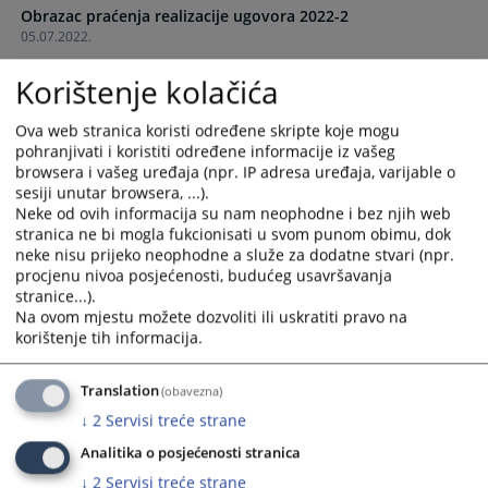
Obrazac praćenja realizacije ugovora 2022-2
and
and
05.07.2022.
select
select
a
a
Korištenje kolačića
Obrazac praćenja realizacije ugovora 2022-1
date.
date.
04.04.2022.
Press
Press
Ova web stranica koristi određene skripte koje mogu
the
the
pohranjivati i koristiti određene informacije iz vašeg
Obrazac praćenja realizacije ugovora 2021-4
question
question
browsera i vašeg uređaja (npr. IP adresa uređaja, varijable o
12.01.2022.
mark
mark
sesiji unutar browsera, ...).
key
key
Neke od ovih informacija su nam neophodne i bez njih web
Obrazac praćenja realizacije ugovora 2021-3
to
to
stranica ne bi mogla fukcionisati u svom punom obimu, dok
07.10.2021.
neke nisu prijeko neophodne a služe za dodatne stvari (npr.
get
get
procjenu nivoa posjećenosti, budućeg usavršavanja
the
the
stranice...).
Obrazac praćenja realizacije ugovora 2021-2
keyboard
keyboard
Na ovom mjestu možete dozvoliti ili uskratiti pravo na
07.07.2021.
shortcuts
shortcuts
korištenje tih informacija.
for
for
Obrazac praćenja realizacije ugovora 2021-1
changing
changing
Translation
(obavezna)
15.04.2021.
dates.
dates.
↓
2
Servisi treće strane
Obrazac praćenja realizacije ugovora 2020-4
Analitika o posjećenosti stranica
11.01.2021.
↓
2
Servisi treće strane