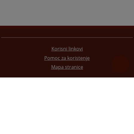
Korisni linkovi
Pomoc za koristenje
Mapa stranice
Redizajn web stranice je finansirala Evropska unija. Za njen sadržaj isključivo je odgovorno
Visoko sudsko i tužilačko vijeće BiH i ona ne odražava nužno stavove Evropske unije.