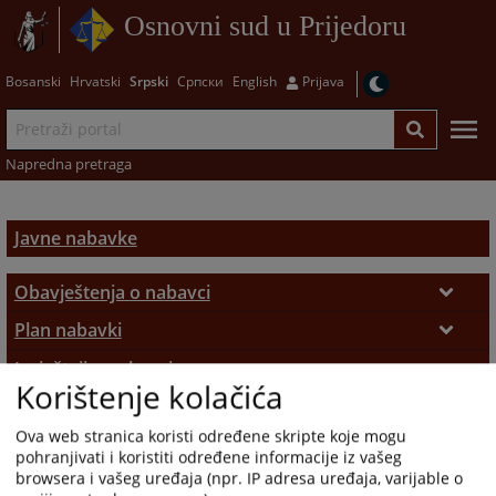
Osnovni sud u Prijedoru
Bosanski
Hrvatski
Srpski
Српски
English
Prijava
Napredna pretraga
Javne nabavke
Obavještenja o nabavci
Obavještenja o nabavci
Plan nabavki
Plan nabavki
Izvještaji o nabavci
Korištenje kolačića
Izvještaji o nabavci
Odluke
Ova web stranica koristi određene skripte koje mogu
Odluke o nabavci
pohranjivati i koristiti određene informacije iz vašeg
browsera i vašeg uređaja (npr. IP adresa uređaja, varijable o