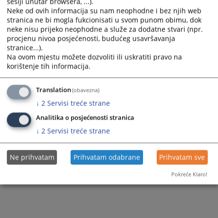
sesiji unutar browsera, ...).
Neke od ovih informacija su nam neophodne i bez njih web
stranica ne bi mogla fukcionisati u svom punom obimu, dok
neke nisu prijeko neophodne a služe za dodatne stvari (npr.
procjenu nivoa posjećenosti, budućeg usavršavanja
stranice...).
Na ovom mjestu možete dozvoliti ili uskratiti pravo na
korištenje tih informacija.
Translation
(obavezna)
↓
2
Servisi treće strane
Analitika o posjećenosti stranica
↓
2
Servisi treće strane
Ne prihvatam
Prihvatam odabrane
Prihvatam sve
Pokreće Klaro!