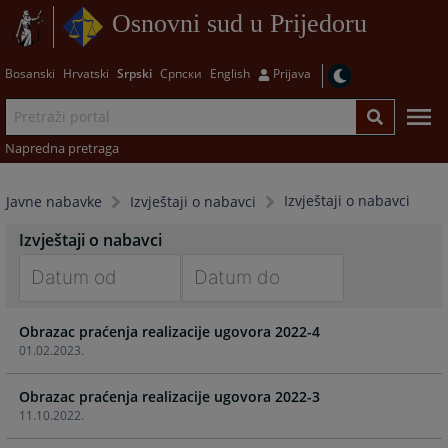
Osnovni sud u Prijedoru
Bosanski
Hrvatski
Srpski
Српски
English
Prijava
Napredna pretraga
Izvještaji o nabavci
Javne nabavke
Izvještaji o nabavci
Izvještaji o nabavci
Navigate
Navigate
Obrazac praćenja realizacije ugovora 2022-4
forward
forward
01.02.2023.
to
to
interact
interact
Obrazac praćenja realizacije ugovora 2022-3
with
with
11.10.2022.
the
the
calendar
calendar