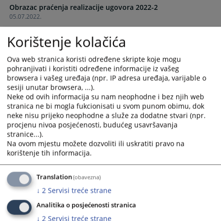
Obrazac praćenja realizacije ugovora 2022-2
and
and
05.07.2022.
select
select
a
a
Korištenje kolačića
Obrazac praćenja realizacije ugovora 2022-1
date.
date.
04.04.2022.
Press
Press
Ova web stranica koristi određene skripte koje mogu
the
the
pohranjivati i koristiti određene informacije iz vašeg
Obrazac praćenja realizacije ugovora 2021-4
question
question
browsera i vašeg uređaja (npr. IP adresa uređaja, varijable o
12.01.2022.
mark
mark
sesiji unutar browsera, ...).
key
key
Neke od ovih informacija su nam neophodne i bez njih web
Obrazac praćenja realizacije ugovora 2021-3
to
to
stranica ne bi mogla fukcionisati u svom punom obimu, dok
07.10.2021.
neke nisu prijeko neophodne a služe za dodatne stvari (npr.
get
get
procjenu nivoa posjećenosti, budućeg usavršavanja
the
the
stranice...).
Obrazac praćenja realizacije ugovora 2021-2
keyboard
keyboard
Na ovom mjestu možete dozvoliti ili uskratiti pravo na
07.07.2021.
shortcuts
shortcuts
korištenje tih informacija.
for
for
Obrazac praćenja realizacije ugovora 2021-1
changing
changing
Translation
(obavezna)
15.04.2021.
dates.
dates.
↓
2
Servisi treće strane
Obrazac praćenja realizacije ugovora 2020-4
Analitika o posjećenosti stranica
11.01.2021.
↓
2
Servisi treće strane