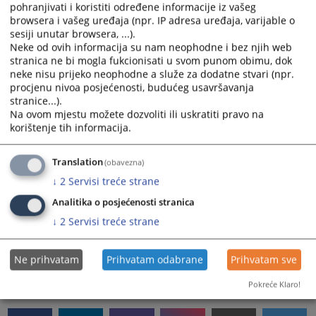
određenog vještaka. U slučaju napredne pretrage
pohranjivati i koristiti određene informacije iz vašeg
browsera i vašeg uređaja (npr. IP adresa uređaja, varijable o
tumača pored lokacije moguće je zadati i željeni jezik.
sesiji unutar browsera, ...).
Poništavanje pretrage:
Neke od ovih informacija su nam neophodne i bez njih web
Sve prethodno zadate uslove pretrage možete poništiti
stranica ne bi mogla fukcionisati u svom punom obimu, dok
klikom na simbol "-" (žute boje), nakon čega možete
neke nisu prijeko neophodne a služe za dodatne stvari (npr.
izbrati nove kriterijume za pretragu.
procjenu nivoa posjećenosti, budućeg usavršavanja
stranice...).
Adresar sadrži podatke o:
Na ovom mjestu možete dozvoliti ili uskratiti pravo na
više od 1500 sudskih vještaka registrovanih u kod
korištenje tih informacija.
nadležnih institucija u entitetima i Brčko distriktu
BiH,
Translation
(obavezna)
više od 700 sudskih tumača registrovanih u kod
↓
2
Servisi treće strane
nadležnih institucija u entitetima
Analitika o posjećenosti stranica
Adresar je dostupan
ovdje
ili na adresi
↓
2
Servisi treće strane
https://www.pravosudje.ba/vstv/faces/jpsvjestaci.jsp?
ins=10001&modul=7694&kat=10507
Ne prihvatam
Prihvatam odabrane
Prihvatam sve
3786
PREGLEDA
Pokreće Klaro!