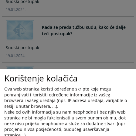
Sudski postupak
the
the
19.01.2024.
calendar
calendar
and
and
select
select
Kada se preda tužbu sudu, kako će dalje
a
a
teći postupak?
date.
date.
Press
Press
Sudski postupak
the
the
19.01.2024.
question
question
mark
mark
key
key
Korištenje kolačića
Kada se ročište može odgoditi ili odložiti?
to
to
get
get
Ova web stranica koristi određene skripte koje mogu
the
the
Sudski postupak
pohranjivati i koristiti određene informacije iz vašeg
keyboard
keyboard
browsera i vašeg uređaja (npr. IP adresa uređaja, varijable o
19.01.2024.
shortcuts
shortcuts
sesiji unutar browsera, ...).
for
for
Neke od ovih informacija su nam neophodne i bez njih web
Kada se stranke obrate nadležnom
stranica ne bi mogla fukcionisati u svom punom obimu, dok
changing
changing
organu sa ciljem dobijanja isprave, a
neke nisu prijeko neophodne a služe za dodatne stvari (npr.
dates.
dates.
organ ne odgovori ili odbije da istu
procjenu nivoa posjećenosti, budućeg usavršavanja
dostavi, šta mogu učiniti?
stranice...).