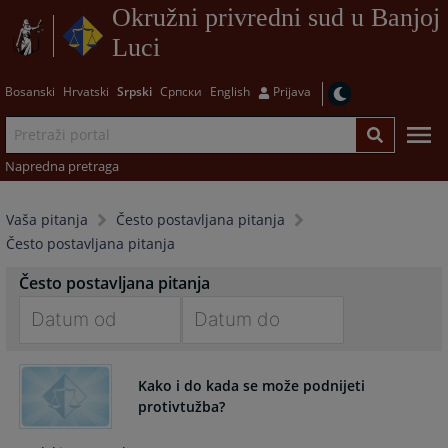
Okružni privredni sud u Banjoj
Luci
Bosanski
Hrvatski
Srpski
Српски
English
Prijava
Napredna pretraga
Vaša pitanja
Često postavljana pitanja
Često postavljana pitanja
Često postavljana pitanja
Navigate
Navigate
forward
forward
Kako i do kada se može podnijeti
to
to
protivtužba?
interact
interact
with
with