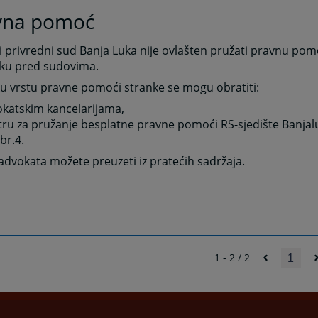
vna pomoć
 privredni sud Banja Luka nije ovlašten pružati pravnu po
ku pred sudovima.
u vrstu pravne pomoći stranke se mogu obratiti:
okatskim kancelarijama,
tru za pružanje besplatne pravne pomoći RS-sjedište Banjalu
br.4.
advokata možete preuzeti iz pratećih sadržaja.
1 - 2 / 2
1