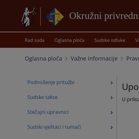
Okružni privredn
Rad suda
Oglasna ploča
Sudske odluke
V
Prav
Oglasna ploča
Važne informacije
Podnošenje pritužbi
Upo
Sudske takse
U pril
Stečajni upravnici
Sudski vještaci i tumači