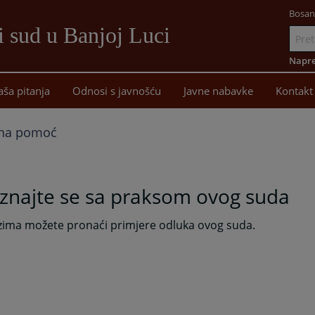
Bosan
i sud u Banjoj Luci
Idi
na
Napre
sadržaj
aša pitanja
Odnosi s javnošću
Javne nabavke
Kontakt
na pomoć
znajte se sa praksom ovog suda
ozima možete pronaći primjere odluka ovog suda.