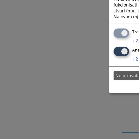
fukcionisat
stvari (npr.
Na ovom mjes
Tra
↓
2
Ana
↓
2
Ne prihva