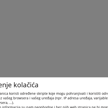
enje kolačića
nica koristi određene skripte koje mogu pohranjivati i koristiti od
iz vašeg browsera i vašeg uređaja (npr. IP adresa uređaja, varijable 
era, ...).
h informacija su nam neophodne i bez njih web stranica ne bi mog