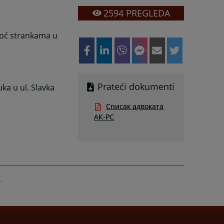
2594
PREGLEDA
moć strankama u
Prateći dokumenti
ka u ul. Slavka
Списак адвоката
АК-РС