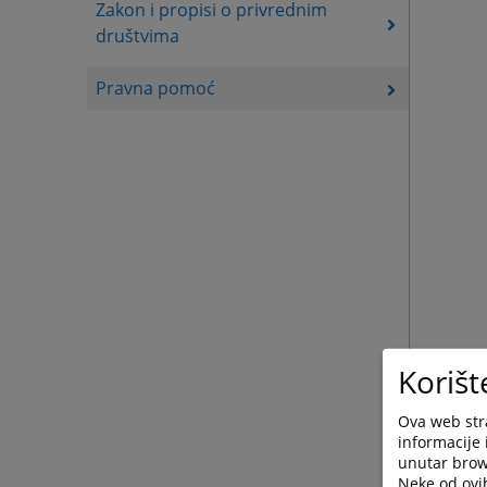
Zakon i propisi o privrednim
društvima
Pravna pomoć
Korišt
Ova web stra
informacije 
unutar brows
Neke od ovi