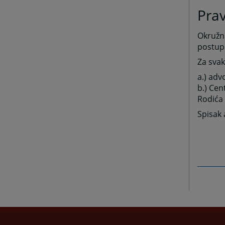
Pra
Okružni
postup
Za svak
a.) adv
b.) Cen
Rodića 
Spisak 