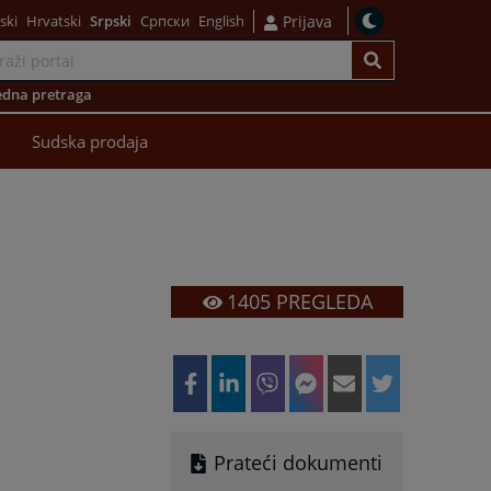
ski
Hrvatski
Srpski
Српски
English
Prijava
dna pretraga
Sudska prodaja
1405
PREGLEDA
Prateći dokumenti