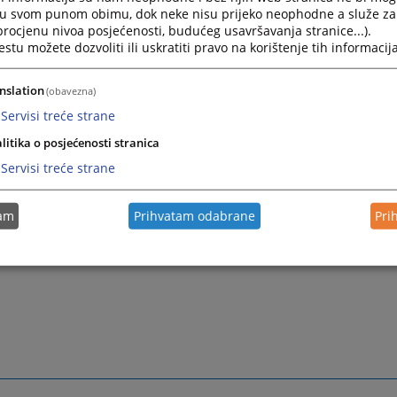
i u svom punom obimu, dok neke nisu prijeko neophodne a služe z
 procjenu nivoa posjećenosti, budućeg usavršavanja stranice...).
tu možete dozvoliti ili uskratiti pravo na korištenje tih informacija
nslation
(obavezna)
Servisi treće strane
litika o posjećenosti stranica
Servisi treće strane
tam
Prihvatam odabrane
Pri