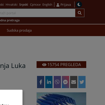
ski
Hrvatski
Srpski
Српски
English
Prijava
dna pretraga
Sudska prodaja
nja Luka
15754
PREGLEDA