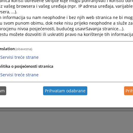
nica koristi određene skripte koje mogu pohranjivati i koristiti od
0-460
iz vašeg browsera i vašeg uređaja (npr. IP adresa uređaja, varijable 
era, ...).
r suda:
h informacija su nam neophodne i bez njih web stranica ne bi mog
15
i u svom punom obimu, dok neke nisu prijeko neophodne a služe z
i sekretar suda:
 procjenu nivoa posjećenosti, budućeg usavršavanja stranice...).
0-450
tu možete dozvoliti ili uskratiti pravo na korištenje tih informacija
:
nslation
(obavezna)
0-451
Servisi treće strane
adresa:
-banjaluka@pravosudje.ba
litika o posjećenosti stranica
ENA:
Servisi treće strane
kacija sa Okružnim privrednim sudom Banja Luka, ostvare
(E-Mail), nema obavezujući karakter i ne smatra se komuni
tam
Prihvatam odabrane
Pri
 smislu bilo kojeg procesnog propisa (pokretanje postupka
a, davanje izjava, izjavljivanje pravnih lijekova i slično).