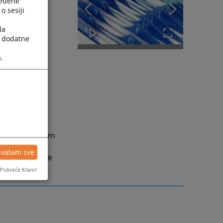
ređene
o sesiji
la
a dodatne
.
na elektonskom
kacijom sa
hvatam sve
, dostavljanje
Pokreće Klaro!