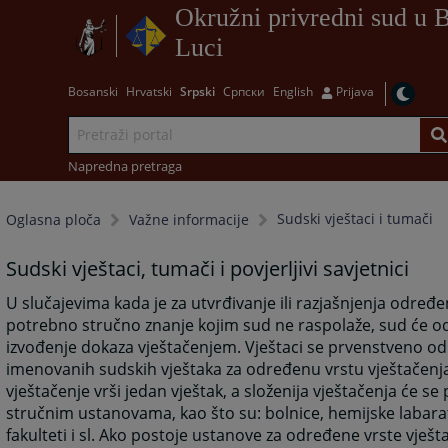
Okružni privredni sud u 
Luci
Bosanski
Hrvatski
Srpski
Српски
English
Prijava
Napredna pretraga
Sudski vještaci i tumači
Oglasna ploča
Važne informacije
Sudski vještaci, tumači i povjerljivi savjetnici
U slučajevima kada je za utvrđivanje ili razjašnjenja određe
potrebno stručno znanje kojim sud ne raspolaže, sud će od
izvođenje dokaza vještačenjem. Vještaci se prvenstveno od
imenovanih sudskih vještaka za određenu vrstu vještačenja
vještačenje vrši jedan vještak, a složenija vještačenja će se 
stručnim ustanovama, kao što su: bolnice, hemijske labarat
fakulteti i sl. Ako postoje ustanove za određene vrste vješt