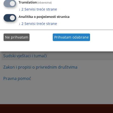
1 - 1 / 1
Translation
(obavezna)
↓
2
Servisi treće strane
1
Analitika o posjećenosti stranica
Podnošenje pritužbi
↓
2
Servisi treće strane
Sudske takse
Ne prihvatam
Prihvatam odabrane
Stečajni upravnici
Sudski vještaci i tumači
Zakon i propisi o privrednim društvima
Pravna pomoć