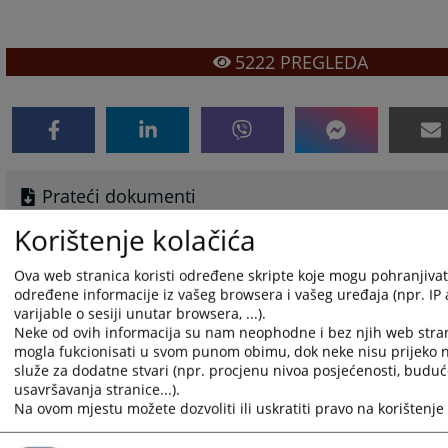
5222
PREGLEDA
Prateći dokumenti
Korištenje kolačića
Jedinstvena lista vještaka po oblastima_275238064
POVJERLJIVI SAVJETNICI
Ova web stranica koristi određene skripte koje mogu pohranjivati 
Sudski tumači
određene informacije iz vašeg browsera i vašeg uređaja (npr. IP
varijable o sesiji unutar browsera, ...).
Neke od ovih informacija su nam neophodne i bez njih web stran
mogla fukcionisati u svom punom obimu, dok neke nisu prijeko
služe za dodatne stvari (npr. procjenu nivoa posjećenosti, budu
usavršavanja stranice...).
Na ovom mjestu možete dozvoliti ili uskratiti pravo na korištenje 