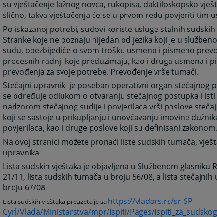
su vještačenje lažnog novca, rukopisa, daktiloskopsko vješt
slično, takva vještačenja će se u prvom redu povjeriti tim
Po iskazanoj potrebi, sudovi koriste usluge stalnih sudski
Stranke koje ne poznaju nijedan od jezika koji je u služben
sudu, obezbijediće o svom trošku usmeno i pismeno prev
procesnih radnji koje preduzimaju, kao i druga usmena i 
prevođenja za svoje potrebe. Prevođenje vrše tumači.
Stečajni upravnik je poseban operativni organ stečajnog p
se određuje odlukom o otvaranju stečajnog postupka i isti
nadzorom stečajnog sudije i povjerilaca vrši poslove steča
koji se sastoje u prikupljanju i unovčavanju imovine dužnik
povjerilaca, kao i druge poslove koji su definisani zakonom
Na ovoj stranici možete pronaći liste sudskih tumača, vješt
upravnika.
Lista sudskih vještaka je objavljena u Službenom glasniku R
21/11, lista sudskih tumača u broju 56/08, a lista stečajnih
broju 67/08.
https://vladars.rs/sr-SP-
Lista sudskih vještaka preuzeta je sa
Cyrl/Vlada/Ministarstva/mpr/Ispiti/Pages/Ispiti_za_sudsko