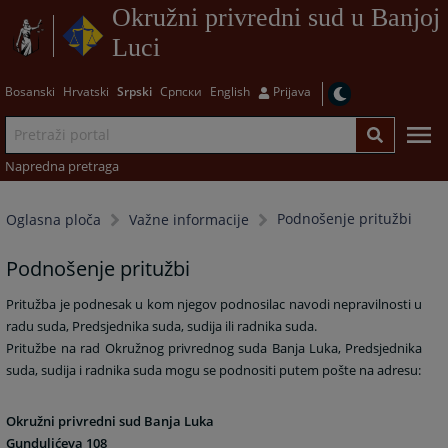
Okružni privredni sud u Banjoj
Luci
Bosanski
Hrvatski
Srpski
Српски
English
Prijava
Napredna pretraga
Podnošenje pritužbi
Oglasna ploča
Važne informacije
Podnošenje pritužbi
Pritužba je podnesak u kom njegov podnosilac navodi nepravilnosti u
radu suda, Predsjednika suda, sudija ili radnika suda.
Pritužbe na rad Okružnog privrednog suda Banja Luka, Predsjednika
suda, sudija i radnika suda mogu se podnositi putem pošte na adresu:
Okružni privredni sud Banja Luka
Gundulićeva 108