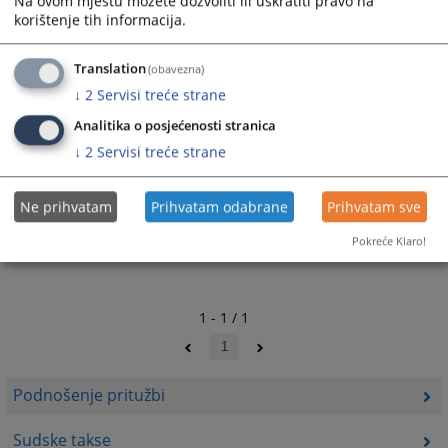
Na ovom mjestu možete dozvoliti ili uskratiti pravo na
korištenje tih informacija.
Translation
(obavezna)
↓
2
Servisi treće strane
Analitika o posjećenosti stranica
↓
2
Servisi treće strane
Ne prihvatam
Prihvatam odabrane
Prihvatam sve
Pokreće Klaro!
1 - 1 / 1
1
Podnošenje pritužbi
Sudske takse