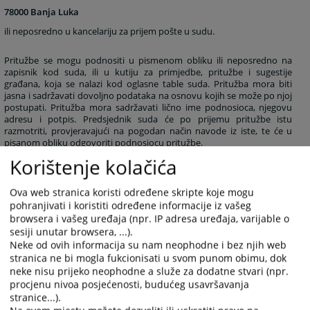
78000 Banja Luka
ili neposredno u kancelariju za prijem pošte u sudu.
Pritužbe se mogu podnositi u pismenom obliku ili neposredno na
zapisnik kod suda, ili u kutiju za primjedbe, pritužbe i sugestije
građana, koja se nalazi kod oglasne table suda. Pritužba mora biti
jasna i sadržavati dovoljno podataka na osnovu kojih se može po njoj
postupati. Pritužba mora sadržavati lično ime podnosioca, njegovu
adresu i potpis. Predsjednik suda će po prijemu pritužbe istu
razmotriti, provjeravajući na pogodan način navode iz iste, te će u
pisanom obliku odgovoriti podnosiocu pritužbe.
Korištenje kolačića
Pritužbe na rad i ponašanje sudija se dostavljaju Visokom sudskom i
tužilačkom vijeću Bosne i Hercegovine - Kancelariji disciplinskog
Ova web stranica koristi određene skripte koje mogu
tužioca, koji su jedini ovlašteni da razmatraju navedene pritužbe i to
pohranjivati i koristiti određene informacije iz vašeg
na adresu:
browsera i vašeg uređaja (npr. IP adresa uređaja, varijable o
sesiji unutar browsera, ...).
Visoko sudsko i tužilačko vijeće Bosne i Hercegovine
Neke od ovih informacija su nam neophodne i bez njih web
Ul. Kraljice Jelene br.88
stranica ne bi mogla fukcionisati u svom punom obimu, dok
71000 Sarajevo
neke nisu prijeko neophodne a služe za dodatne stvari (npr.
procjenu nivoa posjećenosti, budućeg usavršavanja
stranice...).
7231
PREGLEDA