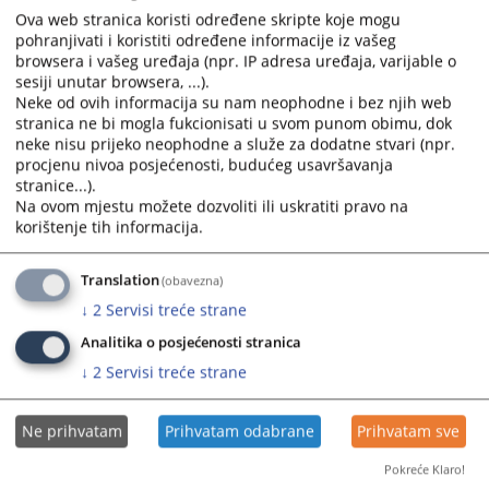
Ova web stranica koristi određene skripte koje mogu
pohranjivati i koristiti određene informacije iz vašeg
browsera i vašeg uređaja (npr. IP adresa uređaja, varijable o
sesiji unutar browsera, ...).
Neke od ovih informacija su nam neophodne i bez njih web
stranica ne bi mogla fukcionisati u svom punom obimu, dok
neke nisu prijeko neophodne a služe za dodatne stvari (npr.
procjenu nivoa posjećenosti, budućeg usavršavanja
stranice...).
Na ovom mjestu možete dozvoliti ili uskratiti pravo na
korištenje tih informacija.
Translation
(obavezna)
↓
2
Servisi treće strane
Analitika o posjećenosti stranica
↓
2
Servisi treće strane
Ne prihvatam
Prihvatam odabrane
Prihvatam sve
Pokreće Klaro!