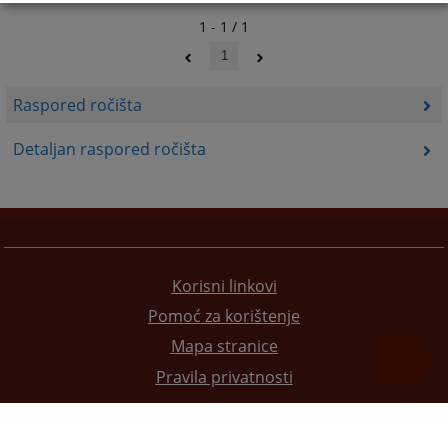
1 - 1 / 1
1
Raspored ročišta
Detaljan raspored ročišta
Korisni linkovi
Pomoć za korištenje
Mapa stranice
Pravila privatnosti