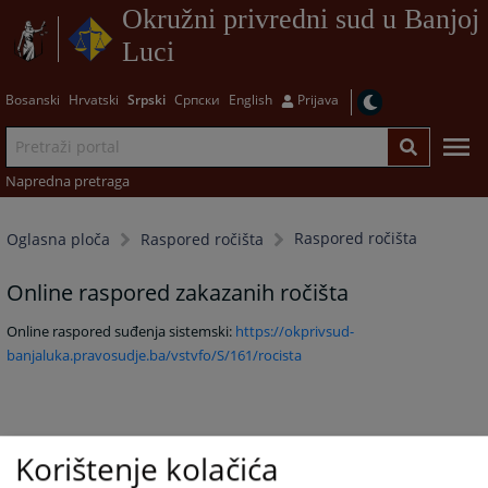
Okružni privredni sud u Banjoj
Luci
Bosanski
Hrvatski
Srpski
Српски
English
Prijava
Napredna pretraga
Raspored ročišta
Oglasna ploča
Raspored ročišta
Online raspored zakazanih ročišta
Online raspored suđenja sistemski:
https://okprivsud-
banjaluka.pravosudje.ba/vstvfo/S/161/rocista
5137
PREGLEDA
Korištenje kolačića