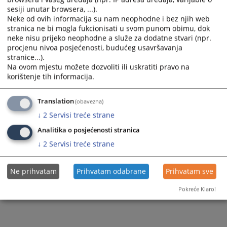
sesiji unutar browsera, ...).
Neke od ovih informacija su nam neophodne i bez njih web
stranica ne bi mogla fukcionisati u svom punom obimu, dok
neke nisu prijeko neophodne a služe za dodatne stvari (npr.
procjenu nivoa posjećenosti, budućeg usavršavanja
stranice...).
Na ovom mjestu možete dozvoliti ili uskratiti pravo na
Trenutno nema vijesti
korištenje tih informacija.
Translation
(obavezna)
↓
2
Servisi treće strane
Analitika o posjećenosti stranica
↓
2
Servisi treće strane
Ne prihvatam
Prihvatam odabrane
Prihvatam sve
Pokreće Klaro!