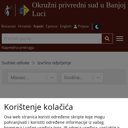
Okružni privredni sud u Banjoj
Luci
Bosanski
Hrvatski
Srpski
Српски
English
Prijava
Napredna pretraga
Sudske odluke
Izvršno odjeljenje
Mjesec...
Godina...
Korištenje kolačića
Ova web stranica koristi određene skripte koje mogu
pohranjivati i koristiti određene informacije iz vašeg
browsera i vašeg uređaja (npr. IP adresa uređaja, varijable o