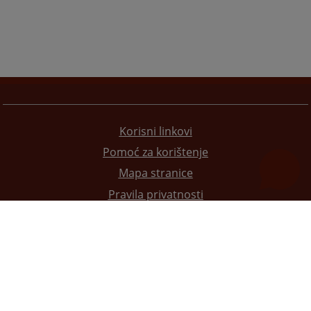
Korisni linkovi
Pomoć za korištenje
Mapa stranice
Pravila privatnosti
Redizajn web stranice je finansirala Evropska unija. Za njen sadržaj isključivo je odgovorno
Visoko sudsko i tužilačko vijeće BiH i ona ne odražava nužno stavove Evropske unije.