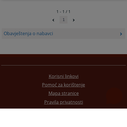
1 - 1 / 1
1
Obavještenja o nabavci
Korisni linkovi
Pomoć za korištenje
Mapa stranice
Pravila privatnosti