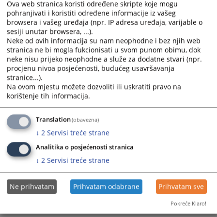
Ova web stranica koristi određene skripte koje mogu
the
the
pohranjivati i koristiti određene informacije iz vašeg
calendar
calendar
browsera i vašeg uređaja (npr. IP adresa uređaja, varijable o
and
and
sesiji unutar browsera, ...).
select
select
Neke od ovih informacija su nam neophodne i bez njih web
a
a
stranica ne bi mogla fukcionisati u svom punom obimu, dok
neke nisu prijeko neophodne a služe za dodatne stvari (npr.
date.
date.
procjenu nivoa posjećenosti, budućeg usavršavanja
Press
Press
stranice...).
the
the
Na ovom mjestu možete dozvoliti ili uskratiti pravo na
question
question
korištenje tih informacija.
mark
mark
key
key
Translation
(obavezna)
to
to
↓
2
Servisi treće strane
get
get
the
the
Analitika o posjećenosti stranica
keyboard
keyboard
↓
2
Servisi treće strane
shortcuts
shortcuts
for
for
Ne prihvatam
Prihvatam odabrane
Prihvatam sve
changing
changing
dates.
dates.
Pokreće Klaro!