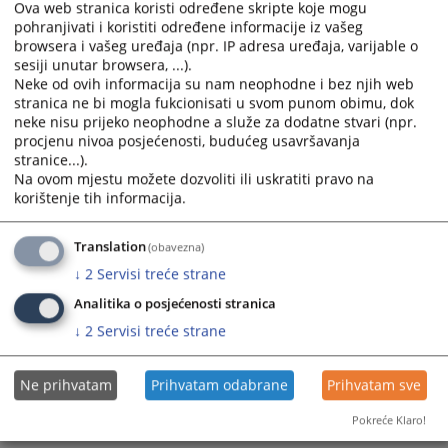
Ova web stranica koristi određene skripte koje mogu
pohranjivati i koristiti određene informacije iz vašeg
browsera i vašeg uređaja (npr. IP adresa uređaja, varijable o
sesiji unutar browsera, ...).
Neke od ovih informacija su nam neophodne i bez njih web
stranica ne bi mogla fukcionisati u svom punom obimu, dok
neke nisu prijeko neophodne a služe za dodatne stvari (npr.
procjenu nivoa posjećenosti, budućeg usavršavanja
stranice...).
Na ovom mjestu možete dozvoliti ili uskratiti pravo na
korištenje tih informacija.
Translation
(obavezna)
↓
2
Servisi treće strane
Analitika o posjećenosti stranica
↓
2
Servisi treće strane
Ne prihvatam
Prihvatam odabrane
Prihvatam sve
Pokreće Klaro!