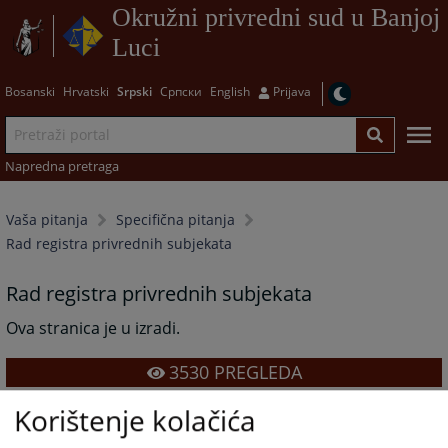
Okružni privredni sud u Banjoj
Luci
Bosanski
Hrvatski
Srpski
Српски
English
Prijava
Napredna pretraga
Vaša pitanja
Specifična pitanja
Rad registra privrednih subjekata
Rad registra privrednih subjekata
Ova stranica je u izradi.
3530
PREGLEDA
Korištenje kolačića