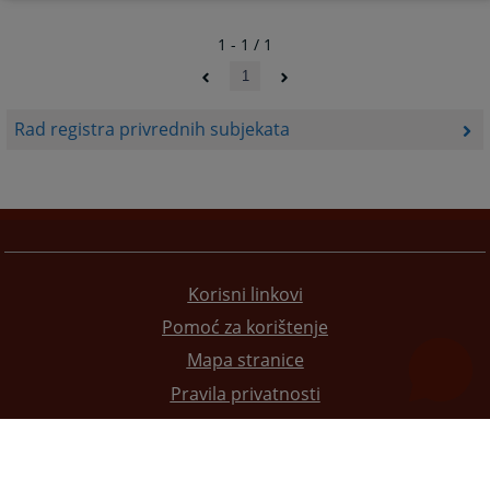
1 - 1 / 1
1
Rad registra privrednih subjekata
Korisni linkovi
Pomoć za korištenje
Mapa stranice
Pravila privatnosti