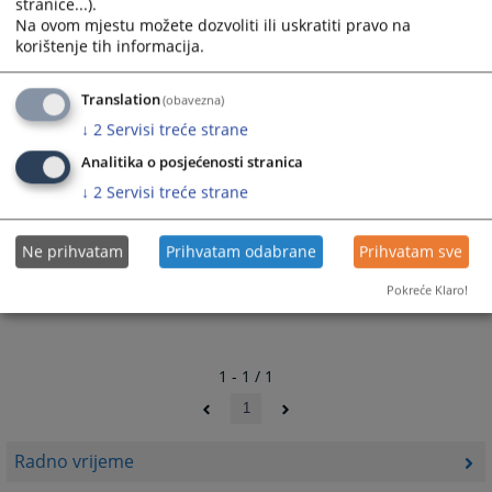
stranice...).
Na ovom mjestu možete dozvoliti ili uskratiti pravo na
korištenje tih informacija.
Translation
(obavezna)
↓
2
Servisi treće strane
Analitika o posjećenosti stranica
↓
2
Servisi treće strane
Ne prihvatam
Prihvatam odabrane
Prihvatam sve
Pokreće Klaro!
1 - 1 / 1
1
Radno vrijeme