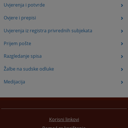
Uvjerenja i potvrde
Ovjere i prepisi
Uvjerenja iz registra privrednih subjekata
Prijem pošte
Razgledanje spisa
Žalbe na sudske odluke
Medijacija
Korisni linkovi