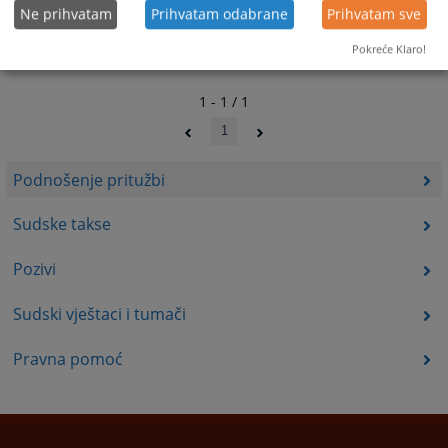
Ne prihvatam
Prihvatam odabrane
Prihvatam sve
Pokreće Klaro!
1 - 1 / 1
1
Podnošenje pritužbi
Sudske takse
Pozivi
Sudski vještaci i tumači
Pravna pomoć