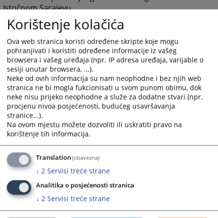
Istočnom Sarajevu.
Korištenje kolačića
5376
PREGLEDA
Ova web stranica koristi određene skripte koje mogu
pohranjivati i koristiti određene informacije iz vašeg
browsera i vašeg uređaja (npr. IP adresa uređaja, varijable o
sesiji unutar browsera, ...).
Neke od ovih informacija su nam neophodne i bez njih web
stranica ne bi mogla fukcionisati u svom punom obimu, dok
neke nisu prijeko neophodne a služe za dodatne stvari (npr.
procjenu nivoa posjećenosti, budućeg usavršavanja
stranice...).
Na ovom mjestu možete dozvoliti ili uskratiti pravo na
korištenje tih informacija.
Translation
(obavezna)
↓
2
Servisi treće strane
Analitika o posjećenosti stranica
↓
2
Servisi treće strane