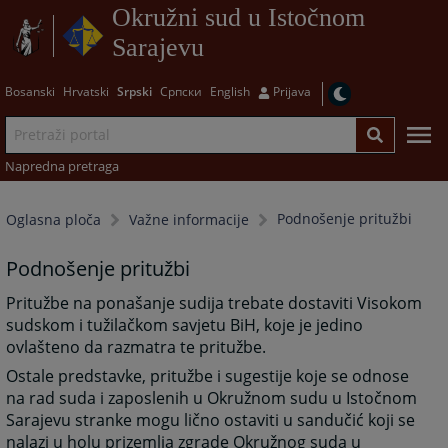
Okružni sud u Istočnom
Sarajevu
Bosanski
Hrvatski
Srpski
Српски
English
Prijava
Napredna pretraga
Podnošenje pritužbi
Oglasna ploča
Važne informacije
Podnošenje pritužbi
Pritužbe na ponašanje sudija trebate dostaviti Visokom
sudskom i tužilačkom savjetu BiH, koje je jedino
ovlašteno da razmatra te pritužbe.
Ostale predstavke, pritužbe i sugestije koje se odnose
na rad suda i zaposlenih u Okružnom sudu u Istočnom
Sarajevu stranke mogu lično ostaviti u sandučić koji se
nalazi u holu prizemlja zgrade Okružnog suda u