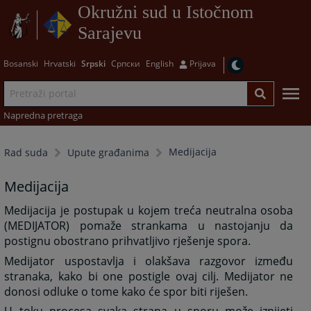
Okružni sud u Istočnom
Sarajevu
Bosanski
Hrvatski
Srpski
Српски
English
Prijava
Napredna pretraga
Medijacija
Rad suda
Upute građanima
Medijacija
Medijacija je postupak u kojem treća neutralna osoba
(MEDIJATOR) pomaže strankama u nastojanju da
postignu obostrano prihvatljivo rješenje spora.
Medijator uspostavlja i olakšava razgovor između
stranaka, kako bi one postigle ovaj cilj. Medijator ne
donosi odluke o tome kako će spor biti riješen.