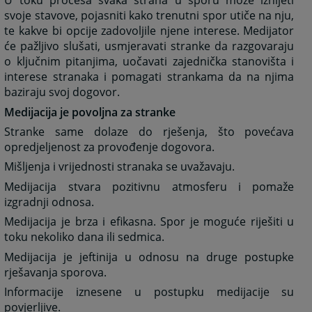
U toku procesa svaka strana u sporu može iznijeti
svoje stavove, pojasniti kako trenutni spor utiče na nju,
te kakve bi opcije zadovoljile njene interese. Medijator
će pažljivo slušati, usmjeravati stranke da razgovaraju
o ključnim pitanjima, uočavati zajednička stanovišta i
interese stranaka i pomagati strankama da na njima
baziraju svoj dogovor.
Medijacija je povoljna za stranke
Stranke same dolaze do rješenja, što povećava
opredjeljenost za provođenje dogovora.
Mišljenja i vrijednosti stranaka se uvažavaju.
Medijacija stvara pozitivnu atmosferu i pomaže
izgradnji odnosa.
Medijacija je brza i efikasna. Spor je moguće riješiti u
toku nekoliko dana ili sedmica.
Medijacija je jeftinija u odnosu na druge postupke
rješavanja sporova.
Informacije iznesene u postupku medijacije su
povjerljive.