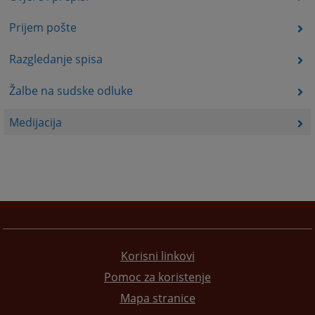
Prijem pošte
Razgledanje spisa
Žalbe na sudske odluke
Medijacija
Korisni linkovi
Pomoc za koristenje
Mapa stranice