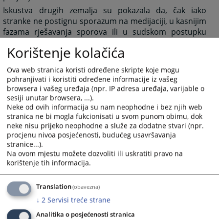
Iskustva drugih zemalja su pokazala da, čak iako
stranke ne postignu sporazum na medijaciji, u kasnijim
fazama rješavanja sporova ili u sudskom postupku
lakše dolaze do rješenja.
Korištenje kolačića
Osnovni principi u postupku medijacije
Dobrovoljnost
- Strane u sporu dobrovoljno pokreću
Ova web stranica koristi određene skripte koje mogu
pohranjivati i koristiti određene informacije iz vašeg
postupak medijacije i sudjeluju u postizanju
browsera i vašeg uređaja (npr. IP adresa uređaja, varijable o
sporazuma.
sesiji unutar browsera, ...).
Povjerljivost
- Postupak medijacije je povjerljive
Neke od ovih informacija su nam neophodne i bez njih web
prirode. Izjave stranaka iznesene u postupku medijacije
stranica ne bi mogla fukcionisati u svom punom obimu, dok
neke nisu prijeko neophodne a služe za dodatne stvari (npr.
ne mogu se bez odobrenja stranaka koristiti kao dokaz
procjenu nivoa posjećenosti, budućeg usavršavanja
u bilo kojem drugom postupku.
stranice...).
Jednakost stranaka
- Stranke u postupku medijacije
Na ovom mjestu možete dozvoliti ili uskratiti pravo na
imaju jednaka prava.
korištenje tih informacija.
Neutralnost medijatora
- Medijator posreduje na
neutralan način, bez predrasuda u pogledu stranaka i
Translation
(obavezna)
predmeta spora.
↓
2
Servisi treće strane
Analitika o posjećenosti stranica