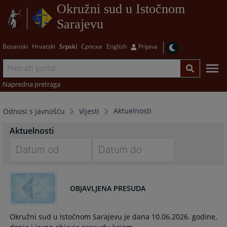
Okružni sud u Istočnom
Sarajevu
Bosanski
Hrvatski
Srpski
Српски
English
Prijava
Napredna pretraga
Aktuelnosti
Odnosi s javnošću
Vijesti
Aktuelnosti
Navigate
Navigate
forward
forward
OBJAVLJENA PRESUDA
to
to
interact
interact
with
with
Okružni sud u Istočnom Sarajevu je dana 10.06.2026. godine,
the
the