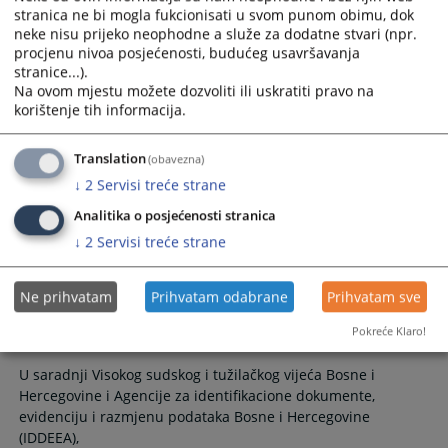
stranica ne bi mogla fukcionisati u svom punom obimu, dok
Okružni sud u Istočnom Sarajevu je dana 13.03.2026. godine,
neke nisu prijeko neophodne a služe za dodatne stvari (npr.
donio i javno objavio presudu
procjenu nivoa posjećenosti, budućeg usavršavanja
stranice...).
16.03.2026.
Na ovom mjestu možete dozvoliti ili uskratiti pravo na
korištenje tih informacija.
OBJAVLJENA PRESUDA
Translation
(obavezna)
↓
2
Servisi treće strane
Okružni sud u Istočnom Sarajevu je dana 06.03.2026. godine,
Analitika o posjećenosti stranica
donio i javno objavio presudu
↓
2
Servisi treće strane
06.03.2026.
Ne prihvatam
Prihvatam odabrane
Prihvatam sve
IDDEEA u posjeti Okružnom sudu u
Istočnom Sarajevu u cilju aktiviranja KEP-
Pokreće Klaro!
a
U saradnji Visokog sudskog i tužilačkog vijeća Bosne i
Hercegovine i Agencije za identifikacione dokumente,
evidenciju i razmjenu podataka Bosne i Hercegovine
(IDDEEA),