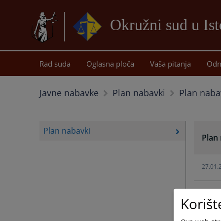
Okružni sud u Is
Rad suda
Oglasna ploča
Vaša pitanja
Odn
Plan naba
Javne nabavke
Plan nabavki
Plan nabavki
Plan
27.01.
29.01.
Korišt
08.04.