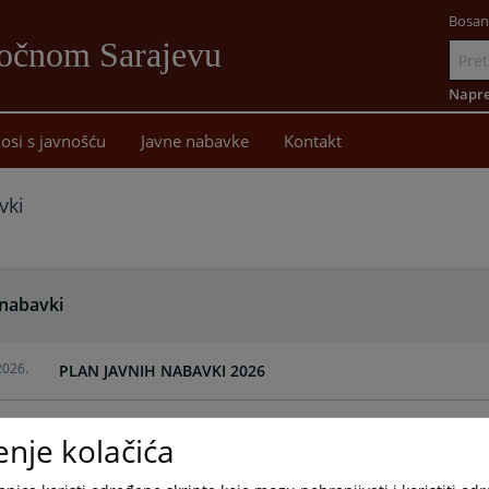
Bosan
točnom Sarajevu
Idi
na
Napre
sadržaj
osi s javnošću
Javne nabavke
Kontakt
vki
 nabavki
2026.
PLAN JAVNIH NABAVKI 2026
2025.
JABNE NABAVKE ZA 2025. GODINU
enje kolačića
2024.
PLAN JAVNIH NABAVKI 2024