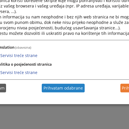
nica koristi određene skripte koje mogu pohranjivati i koristiti od
iz vašeg browsera i vašeg uređaja (npr. IP adresa uređaja, varijable 
era, ...).
2023.
Plan Javnih nabavki 2023. godinu...
h informacija su nam neophodne i bez njih web stranica ne bi mog
i u svom punom obimu, dok neke nisu prijeko neophodne a služe z
 procjenu nivoa posjećenosti, budućeg usavršavanja stranice...).
2021.
Ugovor za nabavci kancelarijskog materijala
tu možete dozvoliti ili uskratiti pravo na korištenje tih informacija
2021.
PLAN NABAVKE ZA 2021. GODINU
nslation
(obavezna)
Servisi treće strane
litika o posjećenosti stranica
Servisi treće strane
tam
Prihvatam odabrane
Pri