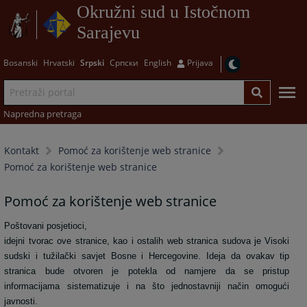
Okružni sud u Istočnom
Sarajevu
Bosanski
Hrvatski
Srpski
Српски
English
Prijava
Napredna pretraga
Kontakt
Pomoć za korištenje web stranice
Pomoć za korištenje web stranice
Pomoć za korištenje web stranice
Poštovani posjetioci,
idejni tvorac ove stranice, kao i ostalih web stranica sudova je Visoki
sudski i tužilački savjet Bosne i Hercegovine. Ideja da ovakav tip
stranica bude otvoren je potekla od namjere da se pristup
informacijama sistematizuje i na što jednostavniji način omogući
javnosti.