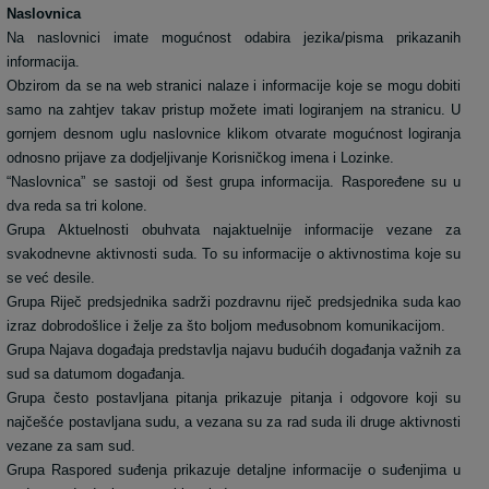
Naslovnica
Na naslovnici imate mogućnost odabira jezika/pisma prikazanih
informacija.
Obzirom da se na web stranici nalaze i informacije koje se mogu dobiti
samo na zahtjev takav pristup možete imati logiranjem na stranicu. U
gornjem desnom uglu naslovnice klikom otvarate mogućnost logiranja
odnosno prijave za dodjeljivanje Korisničkog imena i Lozinke.
“Naslovnica” se sastoji od šest grupa informacija. Raspoređene su u
dva reda sa tri kolone.
Grupa Aktuelnosti obuhvata najaktuelnije informacije vezane za
svakodnevne aktivnosti suda. To su informacije o aktivnostima koje su
se već desile.
Grupa Riječ predsjednika sadrži pozdravnu riječ predsjednika suda kao
izraz dobrodošlice i želje za što boljom međusobnom komunikacijom.
Grupa Najava događaja predstavlja najavu budućih događanja važnih za
sud sa datumom događanja.
Grupa često postavljana pitanja prikazuje pitanja i odgovore koji su
najčešće postavljana sudu, a vezana su za rad suda ili druge aktivnosti
vezane za sam sud.
Grupa Raspored suđenja prikazuje detaljne informacije o suđenjima u