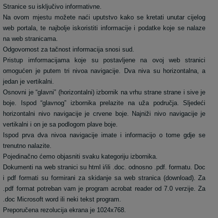
Stranice su isključivo informativne.
Na ovom mjestu možete naći uputstvo kako se kretati unutar cijelog
web portala, te najbolje iskoristiti informacije i podatke koje se nalaze
na web stranicama.
Odgovornost za tačnost informacija snosi sud.
Pristup imformacijama koje su postavljene na ovoj web stranici
omogućen je putem tri nivoa navigacije. Dva niva su horizontalna, a
jedan je vertikalni.
Osnovni je “glavni” (horizontalni) izbornik na vrhu strane strane i sive je
boje. Ispod “glavnog” izbornika prelazite na uža područja. Sljedeći
horizontalni nivo navigacije je crvene boje. Najniži nivo navigacije je
vertikalni i on je sa podlogom plave boje.
Ispod prva dva nivoa navigacije imate i informacijo o tome gdje se
trenutno nalazite.
Pojedinačno ćemo objasniti svaku kategoriju izbornika.
Dokumenti na web stranici su html i/ili .doc. odnosno .pdf. formatu. Doc
i pdf formati su formirani za skidanje sa web stranica (download). Za
.pdf format potreban vam je program acrobat reader od 7.0 verzije. Za
.doc Microsoft word ili neki tekst program.
Preporučena rezolucija ekrana je 1024x768.