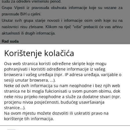
sudu za određeni vremenski period.
Grupa Vijesti iz pravosuđa obuhvata informacije koje su vezane za
pravosuđe BiH u cjelini.
Unutar svih grupa starije novosti i informacije osim onih koje su na
naslovnici nisu zbrisane. Klikom na riječ “više” prebaciti će vas arhivu
aktuelnosti ili drugih informacija.
Rad suda
Klikom na Rad suda otvoriti će vam se web stranicama sa svim
Korištenje kolačića
novostima (arhivom) koje su vezane za rad suda.
Klikom na neku od kategorija možete dobiti informacije: o dokumentima
Ova web stranica koristi određene skripte koje mogu
koje na sudu možete dobiti, o samoj organizaciji suda, o statistici o
pohranjivati i koristiti određene informacije iz vašeg
protoku predmeta, o osnivanju suda, o uposlenicima suda.
browsera i vašeg uređaja (npr. IP adresa uređaja, varijable o
sesiji unutar browsera, ...).
Oglasna ploča
Neke od ovih informacija su nam neophodne i bez njih web
Kroz informacije krećete se na isti način kao i kroz Rad suda. Na
stranica ne bi mogla fukcionisati u svom punom obimu, dok
oglasnu ploču, administrator će stavljati informacije ili službene
neke nisu prijeko neophodne a služe za dodatne stvari (npr.
obavijesti koje su i u zgradi suda postavljene na oglasnu ploču
procjenu nivoa posjećenosti, budućeg usavršavanja
stranice...).
Vaša pitanja
Na ovom mjestu možete dozvoliti ili uskratiti pravo na
Web stranica namijenjena profesionalnoj zajednici, medijima, i svim
korištenje tih informacija.
građanima Bosne i Hercegovine. Administrator će vrlo rado objaviti
svaki stručni članak ili pitanje koje smatra interesantnim za javnost. i