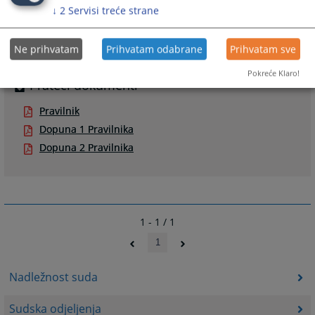
↓
2
Servisi treće strane
Ne prihvatam
Prihvatam odabrane
Prihvatam sve
Pokreće Klaro!
Prateći dokumenti
Pravilnik
Dopuna 1 Pravilnika
Dopuna 2 Pravilnika
1 - 1 / 1
1
Nadležnost suda
Sudska odjeljenja