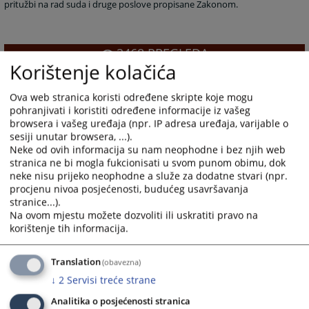
pritužbi na rad suda i druge poslove propisane Zakonom.
2468
PREGLEDA
Korištenje kolačića
Ova web stranica koristi određene skripte koje mogu
pohranjivati i koristiti određene informacije iz vašeg
browsera i vašeg uređaja (npr. IP adresa uređaja, varijable o
sesiji unutar browsera, ...).
Neke od ovih informacija su nam neophodne i bez njih web
stranica ne bi mogla fukcionisati u svom punom obimu, dok
neke nisu prijeko neophodne a služe za dodatne stvari (npr.
procjenu nivoa posjećenosti, budućeg usavršavanja
stranice...).
Na ovom mjestu možete dozvoliti ili uskratiti pravo na
korištenje tih informacija.
Translation
(obavezna)
↓
2
Servisi treće strane
Analitika o posjećenosti stranica