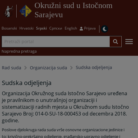
Okružni sud u Istočnom
Sarajevu
Bosanski
Hrvatski
Srpski
Српски
English
Prijava
Napredna pretraga
Sudska odjeljenja
Rad suda
Organizacija suda
Sudska odjeljenja
Organizacija Okružnog suda Istočno Sarajevo uređena
je pravilnikom o unutrašnjoj organizaciji i
sistematizaciji radnih mjesta u Okružnom sudu Istočno
Sarajevo Broj: 014-0-SU-18-000453 od decembra 2018.
godine.
Poslove djelokruga rada suda vrše osnovne organizacione jedinice i
to: krivično-prekršajno odjeljenje, građansko-upravno odjeljenje i