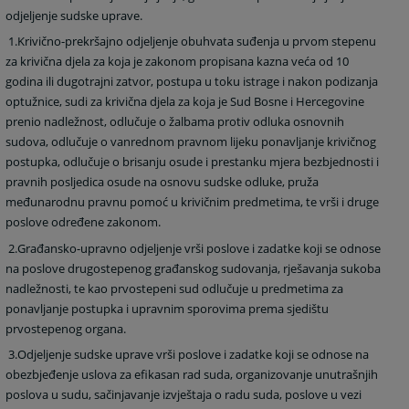
odjeljenje sudske uprave.
1.Krivično-prekršajno odjeljenje obuhvata suđenja u prvom stepenu
za krivična djela za koja je zakonom propisana kazna veća od 10
godina ili dugotrajni zatvor, postupa u toku istrage i nakon podizanja
optužnice, sudi za krivična djela za koja je Sud Bosne i Hercegovine
prenio nadležnost, odlučuje o žalbama protiv odluka osnovnih
sudova, odlučuje o vanrednom pravnom lijeku ponavljanje krivičnog
postupka, odlučuje o brisanju osude i prestanku mjera bezbjednosti i
pravnih posljedica osude na osnovu sudske odluke, pruža
međunarodnu pravnu pomoć u krivičnim predmetima, te vrši i druge
poslove određene zakonom.
2.Građansko-upravno odjeljenje vrši poslove i zadatke koji se odnose
na poslove drugostepenog građanskog sudovanja, rješavanja sukoba
nadležnosti, te kao prvostepeni sud odlučuje u predmetima za
ponavljanje postupka i upravnim sporovima prema sjedištu
prvostepenog organa.
3.Odjeljenje sudske uprave vrši poslove i zadatke koji se odnose na
obezbjeđenje uslova za efikasan rad suda, organizovanje unutrašnjih
poslova u sudu, sačinjavanje izvještaja o radu suda, poslove u vezi