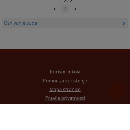
1 - 2 / 2
1
Osnivanje suda
Korisni linkovi
Pomoc za koristenje
Mapa stranice
Pravila privatnosti