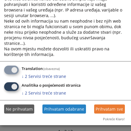
godine pod nazivom Viši sud u Sarajevu. Zakonom o Visokom
calendar
calendar
pohranjivati i koristiti određene informacije iz vašeg
sudskom i tužilačkom savjetu Bosne i Hercegovine
browsera i vašeg uređaja (npr. IP adresa uređaja, varijable o
and
and
provedena je reforma pravosuđa...
sesiji unutar browsera, ...).
select
select
30.09.2009.
Neke od ovih informacija su nam neophodne i bez njih web
a
a
stranica ne bi mogla fukcionisati u svom punom obimu, dok
date.
date.
neke nisu prijeko neophodne a služe za dodatne stvari (npr.
Press
Press
procjenu nivoa posjećenosti, budućeg usavršavanja
Nastanak i izgradnja suda
the
the
stranice...).
question
question
Na ovom mjestu možete dozvoliti ili uskratiti pravo na
korištenje tih informacija.
mark
mark
Izgradnja Okružnog suda u Istočnom Sarajevu
key
key
to
to
Translation
(obavezna)
get
get
↓
2
Servisi treće strane
the
the
Analitika o posjećenosti stranica
keyboard
keyboard
↓
2
Servisi treće strane
shortcuts
shortcuts
for
for
changing
changing
Ne prihvatam
Prihvatam odabrane
Prihvatam sve
dates.
dates.
Pokreće Klaro!