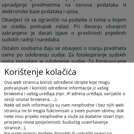
upravljanje predmetima na osnova podataka iz
elektronske baze podataka i spisa.
Obavijest će se ograničiti na podatke o tome u kojem
se stadiju postupak nalazi. Pri davanju obavjesti
zabranjeno je davati izjave o pravilnosti pojedinih
sudskih radnji i naredaba.
Ostalim osobama daju se obavjesti o stanju predmeta
samo po odobrenju sudije. Za fotokopiranje sudskih
spisa potrebno je odobrenje sudije. Za fotokopiranje
sudskih spisa plaća se sudska taksa.
Korištenje kolačića
Razgledaje i prepisivanje spisa obavlja se u sudskoj
Ova web stranica koristi određene skripte koje mogu
pisarnici na određenom mjestu pod nadzorom
pohranjivati i koristiti određene informacije iz vašeg
referenta za upravljanje predmetima u vremenskom
browsera i vašeg uređaja (npr. IP adresa uređaja, varijable o
periodu od 14:00 do 16:00 časova.
sesiji unutar browsera, ...).
Neke od ovih informacija su nam neophodne i bez njih web
stranica ne bi mogla fukcionisati u svom punom obimu, dok
neke nisu prijeko neophodne a služe za dodatne stvari (npr.
1963
PREGLEDA
procjenu nivoa posjećenosti, budućeg usavršavanja
stranice...).
Na ovom mjestu možete dozvoliti ili uskratiti pravo na