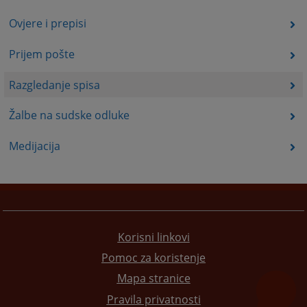
Ovjere i prepisi
Prijem pošte
Razgledanje spisa
Žalbe na sudske odluke
Medijacija
Korisni linkovi
Pomoc za koristenje
Mapa stranice
Pravila privatnosti