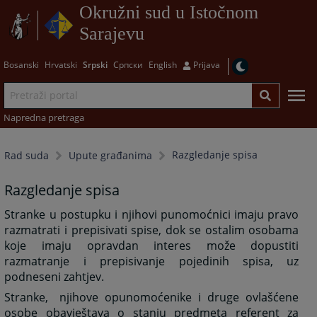
Okružni sud u Istočnom
Sarajevu
Bosanski
Hrvatski
Srpski
Српски
English
Prijava
Napredna pretraga
Razgledanje spisa
Rad suda
Upute građanima
Razgledanje spisa
Stranke u postupku i njihovi punomoćnici imaju pravo
razmatrati i prepisivati spise, dok se ostalim osobama
koje imaju opravdan interes može dopustiti
razmatranje i prepisivanje pojedinih spisa, uz
podneseni zahtjev.
S
tranke,
njihove opunomoćenike i druge ovlašćene
osobe obavještava o stanju predmeta referent za