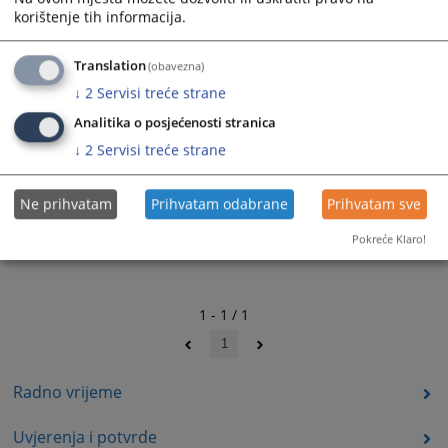
korištenje tih informacija.
Translation
(obavezna)
↓
2
Servisi treće strane
Analitika o posjećenosti stranica
↓
2
Servisi treće strane
Ne prihvatam
Prihvatam odabrane
Prihvatam sve
Pokreće Klaro!
1 - 1 / 1
1
Radno vrijeme
Uvjerenja i potvrde