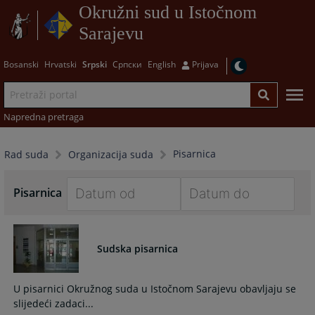
Okružni sud u Istočnom
Sarajevu
Bosanski
Hrvatski
Srpski
Српски
English
Prijava
Napredna pretraga
Pisarnica
Rad suda
Organizacija suda
Pisarnica
Navigate
Navigate
forward
forward
to
to
Sudska pisarnica
interact
interact
with
with
U pisarnici Okružnog suda u Istočnom Sarajevu obavljaju se
the
the
slijedeći zadaci...
calendar
calendar