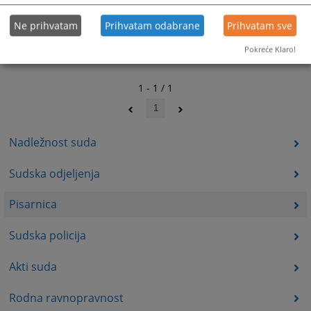
Ne prihvatam
Prihvatam odabrane
Prihvatam sve
Pokreće Klaro!
1 - 1 / 1
1
Nadležnost suda
Sudska odjeljenja
Pisarnica
Sudska policija
Akti suda
Rodna ravnopravnost