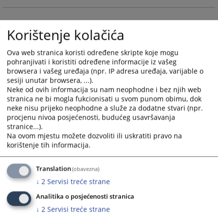
and
and
select
select
a
a
Korištenje kolačića
date.
date.
Press
Press
Ova web stranica koristi određene skripte koje mogu
the
the
pohranjivati i koristiti određene informacije iz vašeg
browsera i vašeg uređaja (npr. IP adresa uređaja, varijable o
question
question
sesiji unutar browsera, ...).
mark
mark
Neke od ovih informacija su nam neophodne i bez njih web
key
key
stranica ne bi mogla fukcionisati u svom punom obimu, dok
to
to
neke nisu prijeko neophodne a služe za dodatne stvari (npr.
get
get
procjenu nivoa posjećenosti, budućeg usavršavanja
the
the
stranice...).
keyboard
keyboard
Na ovom mjestu možete dozvoliti ili uskratiti pravo na
korištenje tih informacija.
shortcuts
shortcuts
for
for
changing
changing
Translation
(obavezna)
dates.
dates.
↓
2
Servisi treće strane
Analitika o posjećenosti stranica
↓
2
Servisi treće strane