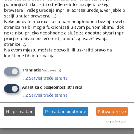
calendar
calendar
pohranjivati i koristiti određene informacije iz vašeg
browsera i vašeg uređaja (npr. IP adresa uređaja, varijable o
and
and
sesiji unutar browsera, ...).
select
select
Neke od ovih informacija su nam neophodne i bez njih web
a
a
stranica ne bi mogla fukcionisati u svom punom obimu, dok
date.
date.
neke nisu prijeko neophodne a služe za dodatne stvari (npr.
Press
Press
procjenu nivoa posjećenosti, budućeg usavršavanja
the
the
stranice...).
question
question
Na ovom mjestu možete dozvoliti ili uskratiti pravo na
Trenutno nema vijesti
korištenje tih informacija.
mark
mark
key
key
to
to
Translation
(obavezna)
get
get
↓
2
Servisi treće strane
the
the
Analitika o posjećenosti stranica
keyboard
keyboard
↓
2
Servisi treće strane
shortcuts
shortcuts
for
for
changing
changing
Ne prihvatam
Prihvatam odabrane
Prihvatam sve
dates.
dates.
Pokreće Klaro!