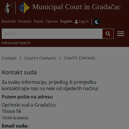
Municipal Court in Gradačac
Bosanski
Hrvatski
Srpski
Српски
English
Log in
Advanced search
Court's Contacts
Contact
Court's Contacts
Kontakt suda
Za svaku informaciju, prijedlog ili primjedbu
kontaktirajte nas na neki od sljedećih načina:
Putem pošte na adresu
Općinski sud u Gradačcu
Titova 56
76250 Gradačac
Email suda: