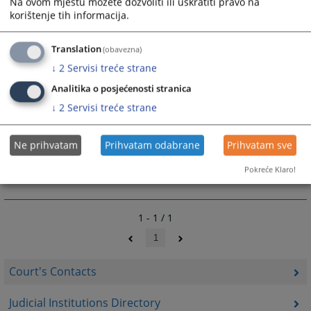
Na ovom mjestu možete dozvoliti ili uskratiti pravo na
korištenje tih informacija.
ili za sve zaposlene u Općinskom sudu u Gradačcu
ime.prezime@pravosudje.ba
npr.
Translation
(obavezna)
marko.maric@pravosudje.ba
↓
2
Servisi treće strane
Analitika o posjećenosti stranica
↓
2
Servisi treće strane
10680
VIEWS
Ne prihvatam
Prihvatam odabrane
Prihvatam sve
Pokreće Klaro!
1 - 1 / 1
1
Court's Contacts
Judicial Institutions Directory