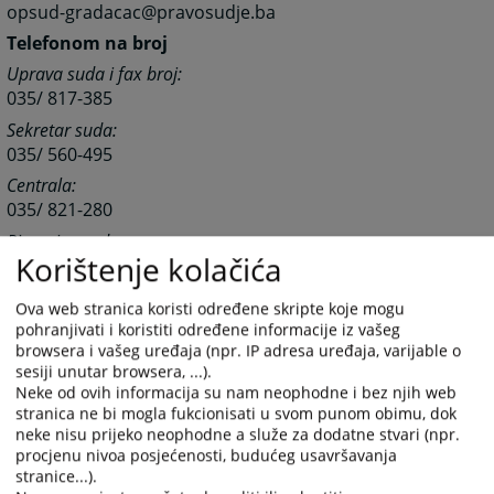
opsud-gradacac@pravosudje.ba
Telefonom na broj
Uprava suda i fax broj:
035/ 817-385
Sekretar suda:
035/ 560-495
Centrala:
035/ 821-280
Pisarnica suda:
Korištenje kolačića
035/ 560-487
Računovodstvo suda:
Ova web stranica koristi određene skripte koje mogu
035/ 560-494
pohranjivati i koristiti određene informacije iz vašeg
Sudski izvršitelji:
browsera i vašeg uređaja (npr. IP adresa uređaja, varijable o
sesiji unutar browsera, ...).
035/ 560-486
Neke od ovih informacija su nam neophodne i bez njih web
stranica ne bi mogla fukcionisati u svom punom obimu, dok
neke nisu prijeko neophodne a služe za dodatne stvari (npr.
Zemljišnoknjižni ured:
procjenu nivoa posjećenosti, budućeg usavršavanja
035/817-417
stranice...).