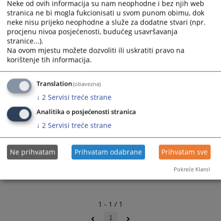
Neke od ovih informacija su nam neophodne i bez njih web
stranica ne bi mogla fukcionisati u svom punom obimu, dok
neke nisu prijeko neophodne a služe za dodatne stvari (npr.
procjenu nivoa posjećenosti, budućeg usavršavanja
stranice...).
Na ovom mjestu možete dozvoliti ili uskratiti pravo na
korištenje tih informacija.
Translation
(obavezna)
↓
2
Servisi treće strane
Analitika o posjećenosti stranica
Zemljišnoknjižna kancelarija u rekonstruisanoj zgradi u
ulici Titova bb Gradačac.
↓
2
Servisi treće strane
Ne prihvatam
Prihvatam odabrane
Prihvatam sve
Pokreće Klaro!
1 - 1 / 1
1