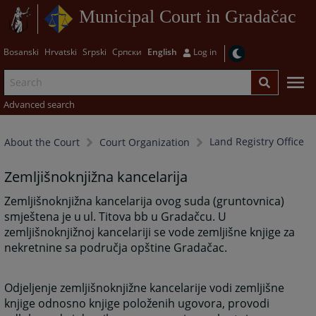
Municipal Court in Gradačac
Bosanski
Hrvatski
Srpski
Српски
English
Log in
Advanced search
Land Registry Office
About the Court
Court Organization
Zemljišnoknjižna kancelarija
Zemljišnoknjižna kancelarija ovog suda (gruntovnica)
smještena je u
ul. Titova bb u Gradačcu. U
zemljišnoknjižnoj kancelariji se vode zemljišne knjige za
nekretnine sa područja opštine Gradačac.
Odjeljenje zemljišnoknjižne kancelarije vodi zemljišne
knjige odnosno knjige položenih ugovora, provodi