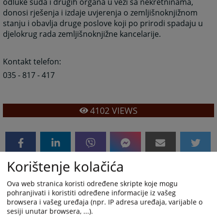
odluke suda i drugih organa u vezi sa nekretninama,
donosi rješenja i izdaje uvjerenja o zemljišnoknjižnom
stanju i obavlja druge poslove koji po prirodi spadaju u
djelokrug rada zemljišnoknjižne kancelarije.
Kontakt telefon:
035 - 817 - 417
4102
VIEWS
Korištenje kolačića
Ova web stranica koristi određene skripte koje mogu
pohranjivati i koristiti određene informacije iz vašeg
browsera i vašeg uređaja (npr. IP adresa uređaja, varijable o
sesiji unutar browsera, ...).