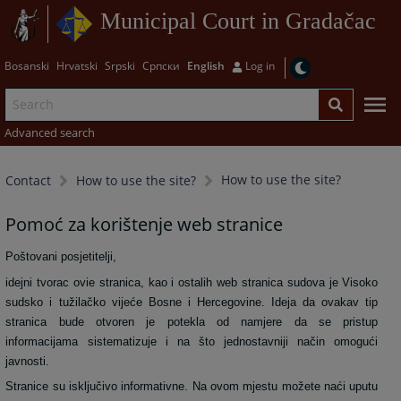
Municipal Court in Gradačac
Bosanski
Hrvatski
Srpski
Српски
English
Log in
Advanced search
How to use the site?
Contact
How to use the site?
Pomoć za korištenje web stranice
Poštovani posjetitelji,
idejni tvorac ovie stranica, kao i ostalih web stranica sudova je Visoko
sudsko i tužilačko vijeće Bosne i Hercegovine. Ideja da ovakav tip
stranica bude otvoren je potekla od namjere da se pristup
informacijama sistematizuje i na što jednostavniji način omogući
javnosti.
Stranice su isključivo informativne. Na ovom mjestu možete naći uputu