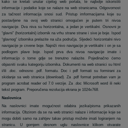
kako se kretati unutar cijelog web portala, te najbolje iskoristiti
informacije i podatke koje se nalaze na web stranicama. Odgovornost
za tačnost informacija snosi sud. Pristup imformacijama koje su
postavljene na ovoj web stranici omogućen je putem tri nivoa
navigacije. Dva niva su horizontalna, a jedan je vertikalni. Osnovni je
“glavni” (horizontalni) izbornik na vrhu strane strane i sive je boje. Ispod
“glavnog” izbornika prelazite na uža područja. Sljedeći horizontalni nivo
navigacije je crvene boje. Najniži nivo navigacije je vertikalni i on je sa
podlogom plave boje. Ispod prva dva nivoa navigacije imate i
informacijo o tome gdje se trenutno nalazite. Pojedinačno ćemo
objasniti svaku kategoriju izbornika. Dokumenti na web stranici su html
i/ili .doc. odnosno .pdf. formatu. Doc i pdf formati su formirani za
skidanje sa web stranica (download). Za .pdf format potreban vam je
program acrobat reader od 7.0 verzije. Za .doc Microsoft word ili neki
tekst program. Preporučena rezolucija ekrana je 1024x768.
Naslovnica
Na naslovnici imate mogućnost odabira jezika/pisma prikazanih
informacija. Obzirom da se na web stranici nalaze i informacije koje se
mogu dobiti samo na zahtjev takav pristup možete imati logiranjem na
stranicu. U gornjem desnom uglu naslovnice klikom otvarate