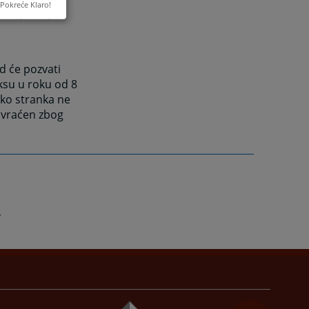
Pokreće Klaro!
ada rješenje o
d će pozvati
ksu u roku od 8
iko stranka ne
e vraćen zbog