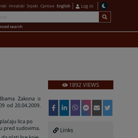
nski
Hrvatski
Srpski
Српски
English
Log in
nced search
1892
VIEWS
edbama Zakona o
09 od 20.04.2009.
laćaju lica po
pku pred sudovima.
Links
a plati lice koje