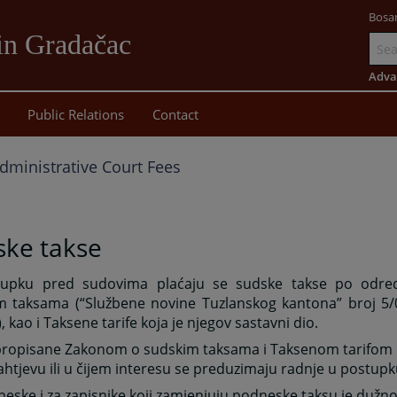
Bosa
in Gradačac
Go
to
Adva
main
Public Relations
Contact
content
dministrative Court Fees
ske takse
upku pred sudovima plaćaju se sudske takse po odr
m taksama (“Službene novine Tuzlanskog kantona” broj 5/
, kao i Taksene tarife koja je njegov sastavni dio.
propisane Zakonom o sudskim taksama i Taksenom tarifom p
ahtjevu ili u čijem interesu se preduzimaju radnje u postu
eske i za zapisnike koji zamjenjuju podneske taksu je dužno d