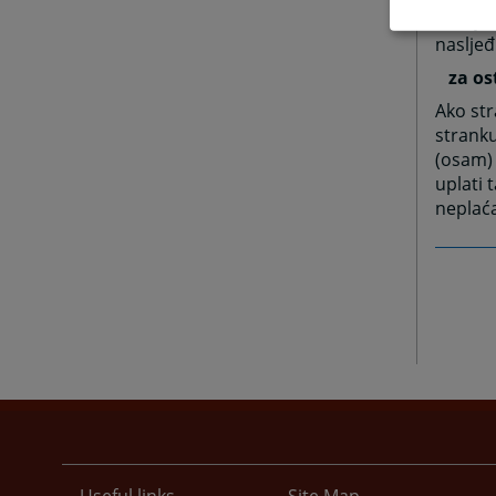
za pau
naslje
za ost
Ako str
strank
(osam) 
uplati 
neplaća
Useful links
Site Map