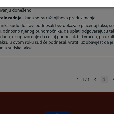
šalnu taksu u postupku raspravljanja zaostavštine
- k
đivanju donešeno;
ale radnje
- kada se zatraži njihovo preduzimanje.
anka sudu dostavi podnesak bez dokaza o plaćenoj taksi, su
u, odnosno njenog punomoćnika, da uplati odgovarajuću ta
dana, uz upozorenje da će joj podnesak biti vraćen, pa ukol
taksu u ovom roku sud će podnesak vratiti uz obavijest da j
nja sudske takse.
1 - 1 / 1
1