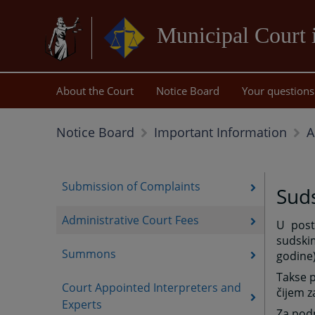
Municipal Court 
About the Court
Notice Board
Your questions
A
Notice Board
Important Information
Submission of Complaints
Sud
Administrative Court Fees
U post
sudski
Summons
godine)
Takse 
Court Appointed Interpreters and
čijem z
Experts
Za podn