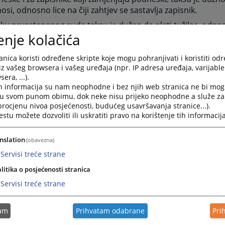
osi, odnosno lice na čiji zahtjev se sastavlja zapisnik.
ku prvostepenog suda taksu je dužan da plati tužilac, odno
enje kolačića
ko poravnanje taksu su dužne da plate obje strane, ukoliko
ije ugovoreno.
nica koristi određene skripte koje mogu pohranjivati i koristiti od
uku drugostepenog suda i za odluku po vanrednom pravnom
iz vašeg browsera i vašeg uređaja (npr. IP adresa uređaja, varijable 
taksu je dužan da plati podnosilac žalbe, odnosno lice u čij
era, ...).
ut postupak po vanrednom pravnom sredstvu.
h informacija su nam neophodne i bez njih web stranica ne bi mog
i u svom punom obimu, dok neke nisu prijeko neophodne a služe z
esak (tužba, prijedlog, pravni lijek i dr.) OBAVEZO se dostav
 procjenu nivoa posjećenosti, budućeg usavršavanja stranice...).
j taksi.
tu možete dozvoliti ili uskratiti pravo na korištenje tih informacija
a plaćanja takse nastaje:
odneske
(tužbe, odgovore na tužbe, žalbe i druga pravna sre
nslation
(obavezna)
u sudu,
Servisi treće strane
ske prepise
- kada se zatraže od suda;
litika o posjećenosti stranica
dske odluke
- kada se objave, a ako stranka nije prisutna obj
Servisi treće strane
nije javno objavljena - kada se stranci ili njenom zastupniku
tam
Prihvatam odabrane
Pri
a poravnanja
- kada se zaključe;